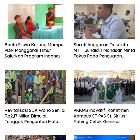
Bantu Siswa Kurang Mampu,
Soroti Anggaran Dasacita
PDIP Manggarai Timur
NTT, Junaidin Mahasan Minta
Salurkan Program Indonesia
Fokus Pada Penguatan
Pintar
Kompetensi Dasar Peserta
Didik
Revitalisasi SDK Wano Senilai
PKKMB Inovatif, Komitmen
Rp2,17 Miliar Dimulai,
Kampus STIPAS St. Sirilus
Tonggak Penguatan Mutu
Ruteng Cetak Generasi
Pendidikan di Manggarai
Cerdas dan Berkarakter
Timur