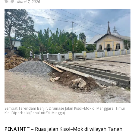
Maret 7, 2026
Sempat Terendam Banjir, Drainase Jalan Kisol–Mok di Manggarai Timur
Kini Diperbaiki(Pena1ntt/Ril Minggu)
PENA1NTT
– Ruas jalan Kisol–Mok di wilayah Tanah