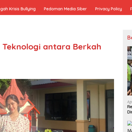
h Krisis Bullying
Pedoman Media Siber
Privacy Policy
B
 Teknologi antara Berkah
Ag
Re
Di
Pe