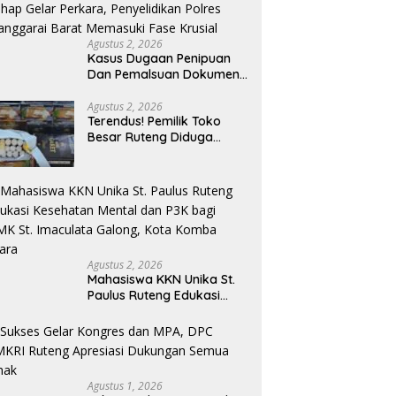
Agustus 2, 2026
Kasus Dugaan Penipuan
Dan Pemalsuan Dokumen
Tanah TPA Warloka
Segera Masuk Tahap
Agustus 2, 2026
Terendus! Pemilik Toko
Gelar Perkara,
Besar Ruteng Diduga
Penyelidikan Polres
Aktor Kunci Jaringan
Manggarai Barat
Rokok Ilegal King Garet Di
Memasuki Fase Krusial
Flores
Agustus 2, 2026
Mahasiswa KKN Unika St.
Paulus Ruteng Edukasi
Kesehatan Mental dan P3K
bagi OMK St. Imaculata
Galong, Kota Komba
Utara
Agustus 1, 2026