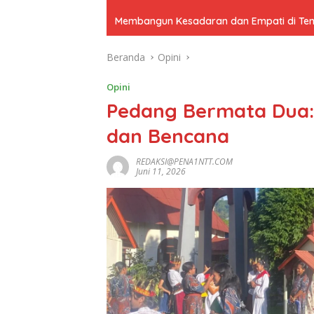
Membangun Kesadaran dan Empati di Tenga
Beranda
Opini
Opini
Pedang Bermata Dua:
dan Bencana
REDAKSI@PENA1NTT.COM
Juni 11, 2026