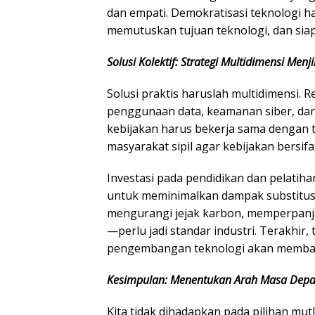
dan empati. Demokratisasi teknologi har
memutuskan tujuan teknologi, dan si
Solusi Kolektif: Strategi Multidimensi Menj
​Solusi praktis haruslah multidimensi.
penggunaan data, keamanan siber, da
kebijakan harus bekerja sama dengan te
masyarakat sipil agar kebijakan bersifa
Investasi pada pendidikan dan pelatihan
untuk meminimalkan dampak substitusi
mengurangi jejak karbon, memperpanja
—perlu jadi standar industri. Terakhir,
pengembangan teknologi akan membant
Kesimpulan: Menentukan Arah Masa Depan
​Kita tidak dihadapkan pada pilihan mu