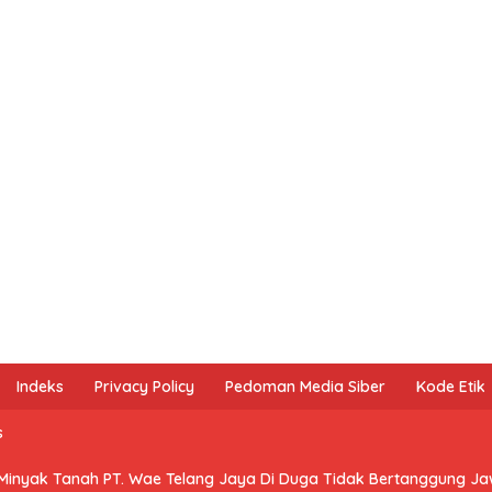
Indeks
Privacy Policy
Pedoman Media Siber
Kode Etik
s
 Minyak Tanah PT. Wae Telang Jaya Di Duga Tidak Bertanggung J