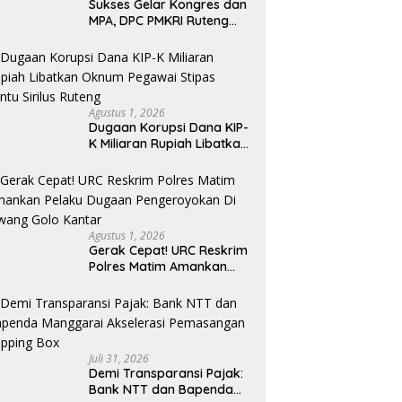
Sukses Gelar Kongres dan
MPA, DPC PMKRI Ruteng
Apresiasi Dukungan
Semua Pihak
Agustus 1, 2026
Dugaan Korupsi Dana KIP-
K Miliaran Rupiah Libatkan
Oknum Pegawai Stipas
Santu Sirilus Ruteng
Agustus 1, 2026
Gerak Cepat! URC Reskrim
Polres Matim Amankan
Pelaku Dugaan
Pengeroyokan Di Jawang
Golo Kantar
Juli 31, 2026
​Demi Transparansi Pajak:
Bank NTT dan Bapenda