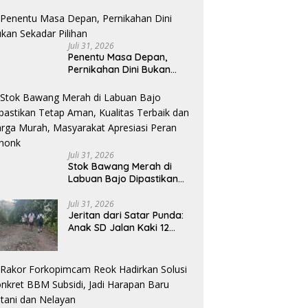
Manggarai Akselerasi
Pemasangan Tapping Box
Juli 31, 2026
Penentu Masa Depan,
Pernikahan Dini Bukan
Sekadar Pilihan
Juli 31, 2026
Stok Bawang Merah di
Labuan Bajo Dipastikan
Tetap Aman, Kualitas
Terbaik dan Harga Murah,
Juli 31, 2026
Jeritan dari Satar Punda:
Masyarakat Apresiasi
Anak SD Jalan Kaki 12
Peran Ninonk
Kilometer, Seberangi
Sungai dan Hutan Demi
Sekolah, Warga Desak
Bupati Manggarai Timur
Bertindak