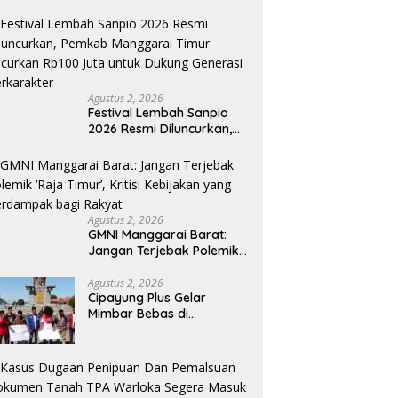
Harus Ciptakan Ekosistem
Industri Berkelanjutan
Agustus 2, 2026
Festival Lembah Sanpio
2026 Resmi Diluncurkan,
Pemkab Manggarai Timur
Kucurkan Rp100 Juta
untuk Dukung Generasi
Berkarakter
Agustus 2, 2026
GMNI Manggarai Barat:
Jangan Terjebak Polemik
‘Raja Timur’, Kritisi
Kebijakan yang
Agustus 2, 2026
Cipayung Plus Gelar
Berdampak bagi Rakyat
Mimbar Bebas di
Bundaran PU Kota
Kupang, Tolak
Penyematan Gelar “Raja
Timor” kepada Jokowi