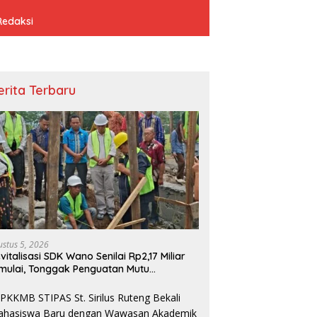
Redaksi
erita Terbaru
ustus 5, 2026
vitalisasi SDK Wano Senilai Rp2,17 Miliar
mulai, Tonggak Penguatan Mutu
ndidikan di Manggarai Timur