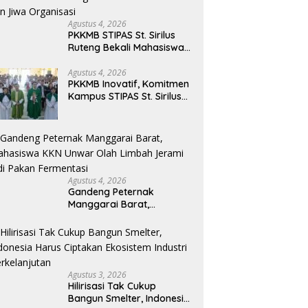
Agustus 4, 2026
PKKMB STIPAS St. Sirilus
Ruteng Bekali Mahasiswa
Baru dengan Wawasan
Akademik dan Jiwa
Agustus 4, 2026
PKKMB Inovatif, Komitmen
Organisasi
Kampus STIPAS St. Sirilus
Ruteng Cetak Generasi
Cerdas dan Berkarakter
Agustus 4, 2026
Gandeng Peternak
Manggarai Barat,
Mahasiswa KKN Unwar
Olah Limbah Jerami Jadi
Pakan Fermentasi
Agustus 3, 2026
Hilirisasi Tak Cukup
Bangun Smelter, Indonesia