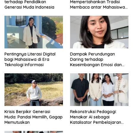
terhadap Pendidikan
Mempertahankan Tradisi
Generasi Muda Indonesia
Membaca antar Mahasiswa
di Era Digital
Pentingnya Literasi Digital
Dampak Perundungan
bagi Mahasiswa di Era
Daring terhadap
Teknologi Informasi
Keseimbangan Emosi dan
Kesehatan Mental Remaja
Krisis Berpikir Generasi
Rekonstruksi Pedagogi:
Muda: Pandai Memilih, Gagap
Menakar AI sebagai
Memutuskan
Katalisator Pembelajaran
Fleksibel