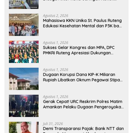
Ilegal King Garet Di Flores
Agustus 2, 2026
Mahasiswa KKN Unika St. Paulus Ruteng
Edukasi Kesehatan Mental dan P3K bagi
OMK St. Imaculata Galong, Kota Komba
Utara
Agustus 1, 2026
Sukses Gelar Kongres dan MPA, DPC
PMKRI Ruteng Apresiasi Dukungan
Semua Pihak
Agustus 1, 2026
Dugaan Korupsi Dana KIP-K Miliaran
Rupiah Libatkan Oknum Pegawai Stipas
Santu Sirilus Ruteng
Agustus 1, 2026
Gerak Cepat! URC Reskrim Polres Matim
Amankan Pelaku Dugaan Pengeroyokan
Di Jawang Golo Kantar
Juli 31, 2026
​Demi Transparansi Pajak: Bank NTT dan