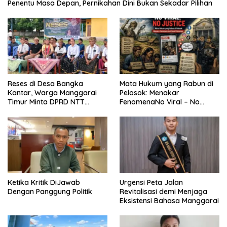
Penentu Masa Depan, Pernikahan Dini Bukan Sekadar Pilihan
Reses di Desa Bangka
Mata Hukum yang Rabun di
Kantar, Warga Manggarai
Pelosok: Menakar
Timur Minta DPRD NTT
FenomenaNo Viral – No
Perjuangkan Pencabutan
Justice dari Bumi Flobamora
Pergub Larangan Beli BBM
Bersubsidi Bagi Penunggak
Pajak
Ketika Kritik DiJawab
Urgensi Peta Jalan
Dengan Panggung Politik
Revitalisasi demi Menjaga
Eksistensi Bahasa Manggarai