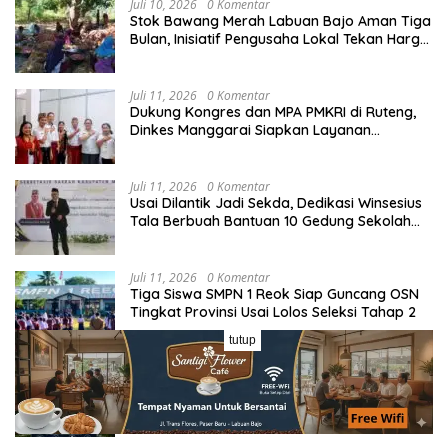
Juli 10, 2026
0 Komentar
Stok Bawang Merah Labuan Bajo Aman Tiga
Bulan, Inisiatif Pengusaha Lokal Tekan Harga
dan Buka Lapangan Kerja
Juli 11, 2026
0 Komentar
Dukung Kongres dan MPA PMKRI di Ruteng,
Dinkes Manggarai Siapkan Layanan
Kesehatan Gratis
Juli 11, 2026
0 Komentar
Usai Dilantik Jadi Sekda, Dedikasi Winsesius
Tala Berbuah Bantuan 10 Gedung Sekolah
dari Astra
Juli 11, 2026
0 Komentar
Tiga Siswa SMPN 1 Reok Siap Guncang OSN
Tingkat Provinsi Usai Lolos Seleksi Tahap 2
tutup
Juli 11, 2026
0 Komentar
Open Turnamen Sepak Bola ST. Markus Cup
III Resmi Dibuka, Perebutkan Hadiah Rp10
Juta