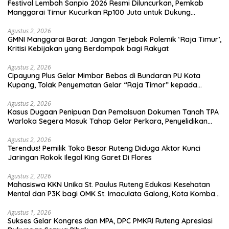
Festival Lembah Sanpio 2026 Resmi Diluncurkan, Pemkab
Manggarai Timur Kucurkan Rp100 Juta untuk Dukung
Generasi Berkarakter
Agustus 2, 2026
GMNI Manggarai Barat: Jangan Terjebak Polemik ‘Raja Timur’,
Kritisi Kebijakan yang Berdampak bagi Rakyat
Agustus 2, 2026
Cipayung Plus Gelar Mimbar Bebas di Bundaran PU Kota
Kupang, Tolak Penyematan Gelar “Raja Timor” kepada
Jokowi
Agustus 2, 2026
Kasus Dugaan Penipuan Dan Pemalsuan Dokumen Tanah TPA
Warloka Segera Masuk Tahap Gelar Perkara, Penyelidikan
Polres Manggarai Barat Memasuki Fase Krusial
Agustus 2, 2026
Terendus! Pemilik Toko Besar Ruteng Diduga Aktor Kunci
Jaringan Rokok Ilegal King Garet Di Flores
Agustus 2, 2026
Mahasiswa KKN Unika St. Paulus Ruteng Edukasi Kesehatan
Mental dan P3K bagi OMK St. Imaculata Galong, Kota Komba
Utara
Agustus 1, 2026
Sukses Gelar Kongres dan MPA, DPC PMKRI Ruteng Apresiasi