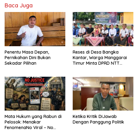
Baca Juga
Penentu Masa Depan,
Reses di Desa Bangka
Pernikahan Dini Bukan
Kantar, Warga Manggarai
Sekadar Pilihan
Timur Minta DPRD NTT
Perjuangkan Pencabutan
Pergub Larangan Beli BBM
Bersubsidi Bagi Penunggak
Pajak
Mata Hukum yang Rabun di
Ketika Kritik DiJawab
Pelosok: Menakar
Dengan Panggung Politik
FenomenaNo Viral – No
Justice dari Bumi Flobamora