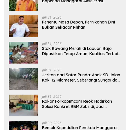
Bapenda Manggarai Akselerasi
Pemasangan Tapping Box
Juli 31, 2026
Penentu Masa Depan, Pernikahan Dini
Bukan Sekadar Pilihan
Juli 31, 2026
Stok Bawang Merah di Labuan Bajo
Dipastikan Tetap Aman, Kualitas Terbaik
dan Harga Murah, Masyarakat Apresiasi
Peran Ninonk
Juli 31, 2026
Jeritan dari Satar Punda: Anak SD Jalan
Kaki 12 Kilometer, Seberangi Sungai dan
Hutan Demi Sekolah, Warga Desak
Bupati Manggarai Timur Bertindak
Juli 31, 2026
Rakor Forkopimcam Reok Hadirkan
Solusi Konkret BBM Subsidi, Jadi
Harapan Baru Petani dan Nelayan
Juli 30, 2026
Bentuk Kepedulian Pemkab Manggarai,