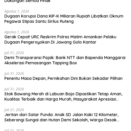
Dukungan Semua Pihak
Agustus 1, 2026
Dugaan Korupsi Dana KIP-K Miliaran Rupiah Libatkan Oknum
Pegawai Stipas Santu Sirilus Ruteng
Agustus 1, 2026
Gerak Cepat! URC Reskrim Polres Matim Amankan Pelaku
Dugaan Pengeroyokan Di Jawang Golo Kantar
Juli 31, 2026
​Demi Transparansi Pajak: Bank NTT dan Bapenda Manggarai
Akselerasi Pemasangan Tapping Box
Juli 31, 2026
Penentu Masa Depan, Pernikahan Dini Bukan Sekadar Pilihan
Juli 31, 2026
Stok Bawang Merah di Labuan Bajo Dipastikan Tetap Aman,
Kualitas Terbaik dan Harga Murah, Masyarakat Apresiasi
Peran Ninonk
Juli 31, 2026
Jeritan dari Satar Punda: Anak SD Jalan Kaki 12 Kilometer,
Seberangi Sungai dan Hutan Demi Sekolah, Warga Desak
Bupati Manggarai Timur Bertindak
Juli 31, 2026