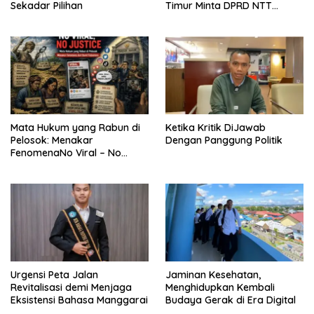
Sekadar Pilihan
Timur Minta DPRD NTT
Perjuangkan Pencabutan
Pergub Larangan Beli BBM
Bersubsidi Bagi Penunggak
Pajak
Mata Hukum yang Rabun di
Ketika Kritik DiJawab
Pelosok: Menakar
Dengan Panggung Politik
FenomenaNo Viral – No
Justice dari Bumi Flobamora
Urgensi Peta Jalan
Jaminan Kesehatan,
Revitalisasi demi Menjaga
Menghidupkan Kembali
Eksistensi Bahasa Manggarai
Budaya Gerak di Era Digital