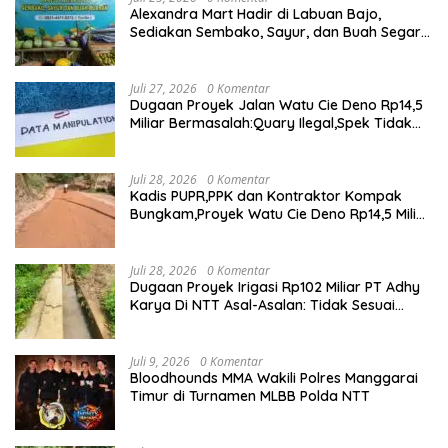
Alexandra Mart Hadir di Labuan Bajo,
Sediakan Sembako, Sayur, dan Buah Segar
dengan Harga Bersahabat
Juli 27, 2026
0 Komentar
Dugaan Proyek Jalan Watu Cie Deno Rp14,5
Miliar Bermasalah:Quary Ilegal,Spek Tidak
Sesuai,Lab Tidak Terakreditasi
Juli 28, 2026
0 Komentar
Kadis PUPR,PPK dan Kontraktor Kompak
Bungkam,Proyek Watu Cie Deno Rp14,5 Miliar
Terus Jadi Sorotan
Juli 28, 2026
0 Komentar
Dugaan Proyek Irigasi Rp102 Miliar PT Adhy
Karya Di NTT Asal-Asalan: Tidak Sesuai
Spek,Diduga Dibackup APH
Juli 9, 2026
0 Komentar
Bloodhounds MMA Wakili Polres Manggarai
Timur di Turnamen MLBB Polda NTT