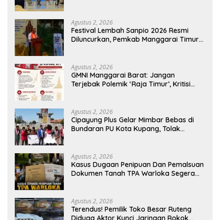
Industri Berkelanjutan
Agustus 2, 2026
Festival Lembah Sanpio 2026 Resmi
Diluncurkan, Pemkab Manggarai Timur
Kucurkan Rp100 Juta untuk Dukung
Generasi Berkarakter
Agustus 2, 2026
GMNI Manggarai Barat: Jangan
Terjebak Polemik ‘Raja Timur’, Kritisi
Kebijakan yang Berdampak bagi
Rakyat
Agustus 2, 2026
Cipayung Plus Gelar Mimbar Bebas di
Bundaran PU Kota Kupang, Tolak
Penyematan Gelar “Raja Timor” kepada
Jokowi
Agustus 2, 2026
Kasus Dugaan Penipuan Dan Pemalsuan
Dokumen Tanah TPA Warloka Segera
Masuk Tahap Gelar Perkara,
Penyelidikan Polres Manggarai Barat
Memasuki Fase Krusial
Agustus 2, 2026
Terendus! Pemilik Toko Besar Ruteng
Diduga Aktor Kunci Jaringan Rokok