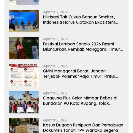
Jerami Jadi Pakan Fermentasi
Agustus 3, 2026
Hilirisasi Tak Cukup Bangun Smelter,
Indonesia Harus Ciptakan Ekosistem
Industri Berkelanjutan
Agustus 2, 2026
Festival Lembah Sanpio 2026 Resmi
Diluncurkan, Pemkab Manggarai Timur
Kucurkan Rp100 Juta untuk Dukung
Generasi Berkarakter
Agustus 2, 2026
GMNI Manggarai Barat: Jangan
Terjebak Polemik ‘Raja Timur’, Kritisi
Kebijakan yang Berdampak bagi
Rakyat
Agustus 2, 2026
Cipayung Plus Gelar Mimbar Bebas di
Bundaran PU Kota Kupang, Tolak
Penyematan Gelar “Raja Timor” kepada
Jokowi
Agustus 2, 2026
Kasus Dugaan Penipuan Dan Pemalsuan
Dokumen Tanah TPA Warloka Segera