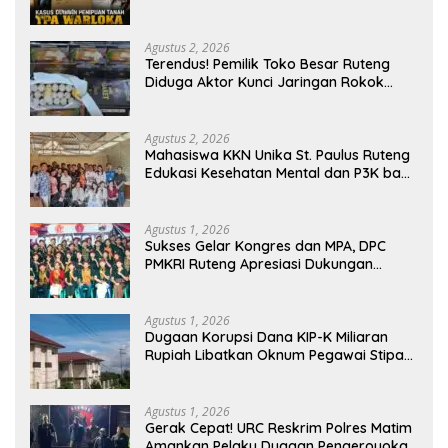
Masuk Tahap Gelar Perkara,
Penyelidikan Polres Manggarai Barat
Memasuki Fase Krusial
Agustus 2, 2026
Terendus! Pemilik Toko Besar Ruteng
Diduga Aktor Kunci Jaringan Rokok
Ilegal King Garet Di Flores
Agustus 2, 2026
Mahasiswa KKN Unika St. Paulus Ruteng
Edukasi Kesehatan Mental dan P3K bagi
OMK St. Imaculata Galong, Kota Komba
Utara
Agustus 1, 2026
Sukses Gelar Kongres dan MPA, DPC
PMKRI Ruteng Apresiasi Dukungan
Semua Pihak
Agustus 1, 2026
Dugaan Korupsi Dana KIP-K Miliaran
Rupiah Libatkan Oknum Pegawai Stipas
Santu Sirilus Ruteng
Agustus 1, 2026
Gerak Cepat! URC Reskrim Polres Matim
Amankan Pelaku Dugaan Pengeroyokan