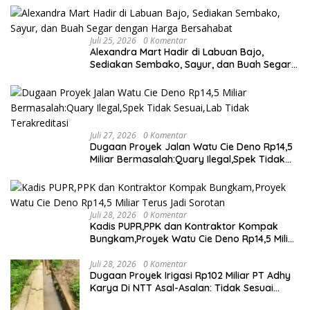
Juli 25, 2026
0 Komentar
Alexandra Mart Hadir di Labuan Bajo,
Sediakan Sembako, Sayur, dan Buah Segar
dengan Harga Bersahabat
Juli 27, 2026
0 Komentar
Dugaan Proyek Jalan Watu Cie Deno Rp14,5
Miliar Bermasalah:Quary Ilegal,Spek Tidak
Sesuai,Lab Tidak Terakreditasi
Juli 28, 2026
0 Komentar
Kadis PUPR,PPK dan Kontraktor Kompak
Bungkam,Proyek Watu Cie Deno Rp14,5 Miliar
Terus Jadi Sorotan
Juli 28, 2026
0 Komentar
Dugaan Proyek Irigasi Rp102 Miliar PT Adhy
Karya Di NTT Asal-Asalan: Tidak Sesuai
Spek,Diduga Dibackup APH