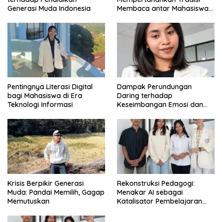
Generasi Muda Indonesia
Membaca antar Mahasiswa
di Era Digital
Pentingnya Literasi Digital
Dampak Perundungan
bagi Mahasiswa di Era
Daring terhadap
Teknologi Informasi
Keseimbangan Emosi dan
Kesehatan Mental Remaja
Krisis Berpikir Generasi
Rekonstruksi Pedagogi:
Muda: Pandai Memilih, Gagap
Menakar AI sebagai
Memutuskan
Katalisator Pembelajaran
Fleksibel