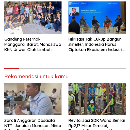
Gandeng Peternak
Hilirisasi Tak Cukup Bangun
Manggarai Barat, Mahasiswa
Smelter, Indonesia Harus
KKN Unwar Olah Limbah
Ciptakan Ekosistem Industri
Jerami Jadi Pakan
Berkelanjutan
Fermentasi
Rekomendasi untuk kamu
Soroti Anggaran Dasacita
Revitalisasi SDK Wano Senilai
NTT, Junaidin Mahasan Minta
Rp2,17 Miliar Dimulai,