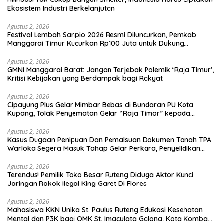
Ekosistem Industri Berkelanjutan
Agustus 2, 2026
Festival Lembah Sanpio 2026 Resmi Diluncurkan, Pemkab
Manggarai Timur Kucurkan Rp100 Juta untuk Dukung
Generasi Berkarakter
Agustus 2, 2026
GMNI Manggarai Barat: Jangan Terjebak Polemik ‘Raja Timur’,
Kritisi Kebijakan yang Berdampak bagi Rakyat
Agustus 2, 2026
Cipayung Plus Gelar Mimbar Bebas di Bundaran PU Kota
Kupang, Tolak Penyematan Gelar “Raja Timor” kepada
Jokowi
Agustus 2, 2026
Kasus Dugaan Penipuan Dan Pemalsuan Dokumen Tanah TPA
Warloka Segera Masuk Tahap Gelar Perkara, Penyelidikan
Polres Manggarai Barat Memasuki Fase Krusial
Agustus 2, 2026
Terendus! Pemilik Toko Besar Ruteng Diduga Aktor Kunci
Jaringan Rokok Ilegal King Garet Di Flores
Agustus 2, 2026
Mahasiswa KKN Unika St. Paulus Ruteng Edukasi Kesehatan
Mental dan P3K bagi OMK St. Imaculata Galong, Kota Komba