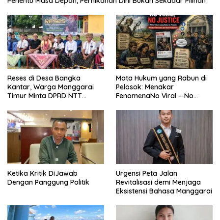
Penentu Masa Depan, Pernikahan Dini Bukan Sekadar Pilihan
Reses di Desa Bangka
Mata Hukum yang Rabun di
Kantar, Warga Manggarai
Pelosok: Menakar
Timur Minta DPRD NTT
FenomenaNo Viral – No
Perjuangkan Pencabutan
Justice dari Bumi Flobamora
Pergub Larangan Beli BBM
Bersubsidi Bagi Penunggak
Pajak
Ketika Kritik DiJawab
Urgensi Peta Jalan
Dengan Panggung Politik
Revitalisasi demi Menjaga
Eksistensi Bahasa Manggarai