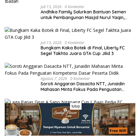
Juli 13, 2026
0 Komentar
Andhika Family Salurkan Bantuan Semen
untuk Pembangunan Masjid Nurul Yaqin,
Wujud Nyata Kepedulian terhadap Rumah
Ibadah
Juli 13, 2026
0 Komentar
Bungkam Kaka Botek di Final, Liberty FC
Segel Takhta Juara GTA Cup Jilid 3
Agustus 7, 2026
0 Komentar
Soroti Anggaran Dasacita NTT, Junaidin
Mahasan Minta Fokus Pada Penguatan
Kompetensi Dasar Peserta Didik
tutup
Juli 13, 2026
0 Komentar
Laga Panas Grup A Sano Nggoang Cup I:
Bajo Pedia FC Tahan Imbang Viktory United
1-1, Pelatih dan Manajemen Puji Sportivitas