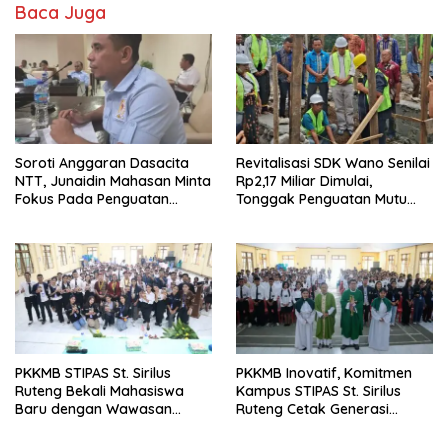
Baca Juga
Soroti Anggaran Dasacita
Revitalisasi SDK Wano Senilai
NTT, Junaidin Mahasan Minta
Rp2,17 Miliar Dimulai,
Fokus Pada Penguatan
Tonggak Penguatan Mutu
Kompetensi Dasar Peserta
Pendidikan di Manggarai
Didik
Timur
PKKMB STIPAS St. Sirilus
PKKMB Inovatif, Komitmen
Ruteng Bekali Mahasiswa
Kampus STIPAS St. Sirilus
Baru dengan Wawasan
Ruteng Cetak Generasi
Akademik dan Jiwa
Cerdas dan Berkarakter
Organisasi