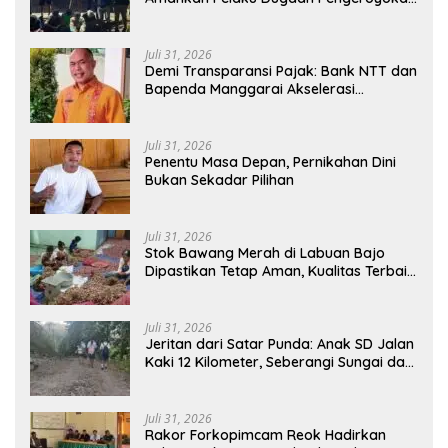
Di Jawang Golo Kantar
Juli 31, 2026
​Demi Transparansi Pajak: Bank NTT dan
Bapenda Manggarai Akselerasi
Pemasangan Tapping Box
Juli 31, 2026
Penentu Masa Depan, Pernikahan Dini
Bukan Sekadar Pilihan
Juli 31, 2026
Stok Bawang Merah di Labuan Bajo
Dipastikan Tetap Aman, Kualitas Terbaik
dan Harga Murah, Masyarakat Apresiasi
Peran Ninonk
Juli 31, 2026
Jeritan dari Satar Punda: Anak SD Jalan
Kaki 12 Kilometer, Seberangi Sungai dan
Hutan Demi Sekolah, Warga Desak
Bupati Manggarai Timur Bertindak
Juli 31, 2026
Rakor Forkopimcam Reok Hadirkan