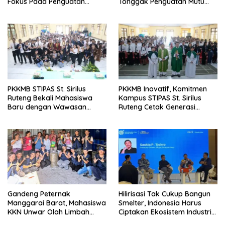
Fokus Pada Penguatan
Tonggak Penguatan Mutu
Kompetensi Dasar Peserta
Pendidikan di Manggarai
Didik
Timur
PKKMB STIPAS St. Sirilus
PKKMB Inovatif, Komitmen
Ruteng Bekali Mahasiswa
Kampus STIPAS St. Sirilus
Baru dengan Wawasan
Ruteng Cetak Generasi
Akademik dan Jiwa
Cerdas dan Berkarakter
Organisasi
Gandeng Peternak
Hilirisasi Tak Cukup Bangun
Manggarai Barat, Mahasiswa
Smelter, Indonesia Harus
KKN Unwar Olah Limbah
Ciptakan Ekosistem Industri
Jerami Jadi Pakan
Berkelanjutan