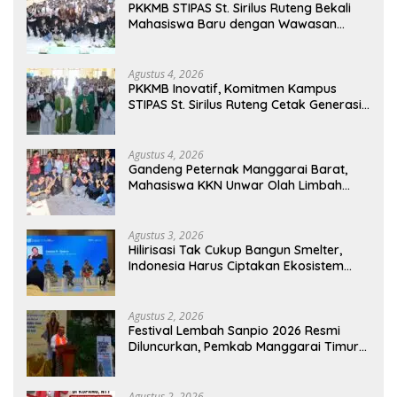
PKKMB STIPAS St. Sirilus Ruteng Bekali
Mahasiswa Baru dengan Wawasan
Akademik dan Jiwa Organisasi
Agustus 4, 2026
PKKMB Inovatif, Komitmen Kampus
STIPAS St. Sirilus Ruteng Cetak Generasi
Cerdas dan Berkarakter
Agustus 4, 2026
Gandeng Peternak Manggarai Barat,
Mahasiswa KKN Unwar Olah Limbah
Jerami Jadi Pakan Fermentasi
Agustus 3, 2026
Hilirisasi Tak Cukup Bangun Smelter,
Indonesia Harus Ciptakan Ekosistem
Industri Berkelanjutan
Agustus 2, 2026
Festival Lembah Sanpio 2026 Resmi
Diluncurkan, Pemkab Manggarai Timur
Kucurkan Rp100 Juta untuk Dukung
Generasi Berkarakter
Agustus 2, 2026