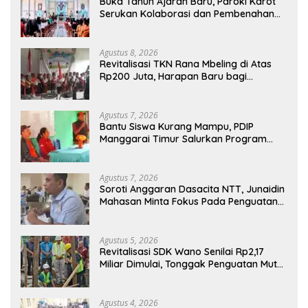
Buka Tahun Ajaran Baru, Paroki Karot
Serukan Kolaborasi dan Pembenahan
Ekosistem Pendidikan
Agustus 8, 2026
Revitalisasi TKN Rana Mbeling di Atas
Rp200 Juta, Harapan Baru bagi
Generasi Kecil dan Warga Desa
Agustus 7, 2026
Bantu Siswa Kurang Mampu, PDIP
Manggarai Timur Salurkan Program
Indonesia Pintar
Agustus 7, 2026
Soroti Anggaran Dasacita NTT, Junaidin
Mahasan Minta Fokus Pada Penguatan
Kompetensi Dasar Peserta Didik
Agustus 5, 2026
Revitalisasi SDK Wano Senilai Rp2,17
Miliar Dimulai, Tonggak Penguatan Mutu
Pendidikan di Manggarai Timur
Agustus 4, 2026