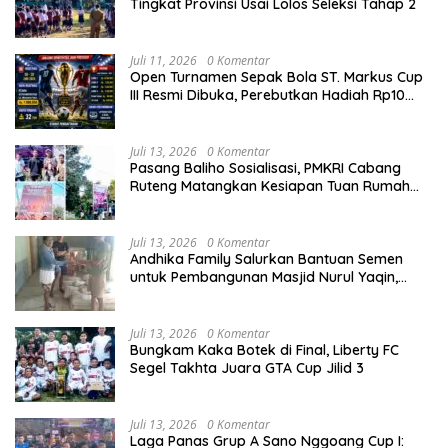
Tingkat Provinsi Usai Lolos Seleksi Tahap 2
Juli 11, 2026
0 Komentar
Open Turnamen Sepak Bola ST. Markus Cup
III Resmi Dibuka, Perebutkan Hadiah Rp10
Juta
Juli 13, 2026
0 Komentar
Pasang Baliho Sosialisasi, PMKRI Cabang
Ruteng Matangkan Kesiapan Tuan Rumah
Kongres dan MPA Nasional
Juli 13, 2026
0 Komentar
Andhika Family Salurkan Bantuan Semen
untuk Pembangunan Masjid Nurul Yaqin,
Wujud Nyata Kepedulian terhadap Rumah
Ibadah
Juli 13, 2026
0 Komentar
Bungkam Kaka Botek di Final, Liberty FC
Segel Takhta Juara GTA Cup Jilid 3
Juli 13, 2026
0 Komentar
Laga Panas Grup A Sano Nggoang Cup I: