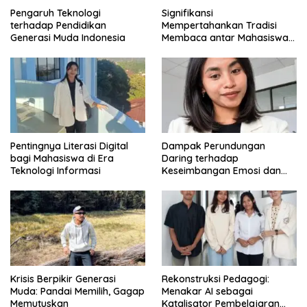
Pengaruh Teknologi
Signifikansi
terhadap Pendidikan
Mempertahankan Tradisi
Generasi Muda Indonesia
Membaca antar Mahasiswa
di Era Digital
Pentingnya Literasi Digital
Dampak Perundungan
bagi Mahasiswa di Era
Daring terhadap
Teknologi Informasi
Keseimbangan Emosi dan
Kesehatan Mental Remaja
Krisis Berpikir Generasi
Rekonstruksi Pedagogi:
Muda: Pandai Memilih, Gagap
Menakar AI sebagai
Memutuskan
Katalisator Pembelajaran