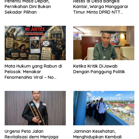
Penentu Masa Depan,
Reses di Desa Bangka
Pernikahan Dini Bukan
Kantar, Warga Manggarai
Sekadar Pilihan
Timur Minta DPRD NTT
Perjuangkan Pencabutan
Pergub Larangan Beli BBM
Bersubsidi Bagi Penunggak
Pajak
Mata Hukum yang Rabun di
Ketika Kritik DiJawab
Pelosok: Menakar
Dengan Panggung Politik
FenomenaNo Viral – No
Justice dari Bumi Flobamora
Urgensi Peta Jalan
Jaminan Kesehatan,
Revitalisasi demi Menjaga
Menghidupkan Kembali