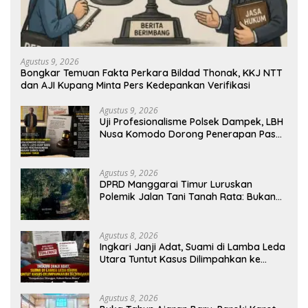
Agustus 9, 2026
Bongkar Temuan Fakta Perkara Bildad Thonak, KKJ NTT
dan AJI Kupang Minta Pers Kedepankan Verifikasi
Agustus 9, 2026
Uji Profesionalisme Polsek Dampek, LBH
Nusa Komodo Dorong Penerapan Pasal
Berlapis dalam Kasus YN : Dugaan
Perzinahan dan Pengabaian Sanksi Adat
Agustus 9, 2026
DPRD Manggarai Timur Luruskan
Polemik Jalan Tani Tanah Rata: Bukan
PPL, Pemilik Lahan yang Tak Beri Izin
Agustus 8, 2026
Ingkari Janji Adat, Suami di Lamba Leda
Utara Tuntut Kasus Dilimpahkan ke
Kejaksaan
Agustus 8, 2026