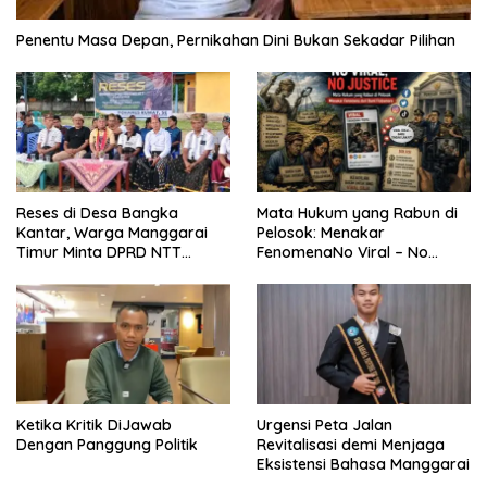
Penentu Masa Depan, Pernikahan Dini Bukan Sekadar Pilihan
Reses di Desa Bangka
Mata Hukum yang Rabun di
Kantar, Warga Manggarai
Pelosok: Menakar
Timur Minta DPRD NTT
FenomenaNo Viral – No
Perjuangkan Pencabutan
Justice dari Bumi Flobamora
Pergub Larangan Beli BBM
Bersubsidi Bagi Penunggak
Pajak
Ketika Kritik DiJawab
Urgensi Peta Jalan
Dengan Panggung Politik
Revitalisasi demi Menjaga
Eksistensi Bahasa Manggarai