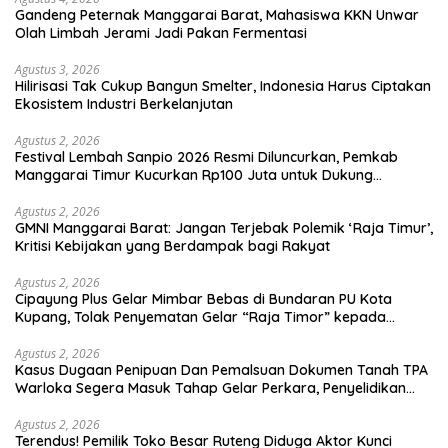
Gandeng Peternak Manggarai Barat, Mahasiswa KKN Unwar
Olah Limbah Jerami Jadi Pakan Fermentasi
Agustus 3, 2026
Hilirisasi Tak Cukup Bangun Smelter, Indonesia Harus Ciptakan
Ekosistem Industri Berkelanjutan
Agustus 2, 2026
Festival Lembah Sanpio 2026 Resmi Diluncurkan, Pemkab
Manggarai Timur Kucurkan Rp100 Juta untuk Dukung
Generasi Berkarakter
Agustus 2, 2026
GMNI Manggarai Barat: Jangan Terjebak Polemik ‘Raja Timur’,
Kritisi Kebijakan yang Berdampak bagi Rakyat
Agustus 2, 2026
Cipayung Plus Gelar Mimbar Bebas di Bundaran PU Kota
Kupang, Tolak Penyematan Gelar “Raja Timor” kepada
Jokowi
Agustus 2, 2026
Kasus Dugaan Penipuan Dan Pemalsuan Dokumen Tanah TPA
Warloka Segera Masuk Tahap Gelar Perkara, Penyelidikan
Polres Manggarai Barat Memasuki Fase Krusial
Agustus 2, 2026
Terendus! Pemilik Toko Besar Ruteng Diduga Aktor Kunci