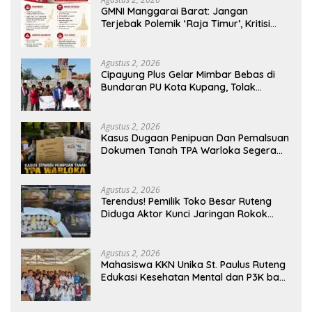
GMNI Manggarai Barat: Jangan
Terjebak Polemik ‘Raja Timur’, Kritisi
Kebijakan yang Berdampak bagi
Rakyat
Agustus 2, 2026
Cipayung Plus Gelar Mimbar Bebas di
Bundaran PU Kota Kupang, Tolak
Penyematan Gelar “Raja Timor” kepada
Jokowi
Agustus 2, 2026
Kasus Dugaan Penipuan Dan Pemalsuan
Dokumen Tanah TPA Warloka Segera
Masuk Tahap Gelar Perkara,
Penyelidikan Polres Manggarai Barat
Memasuki Fase Krusial
Agustus 2, 2026
Terendus! Pemilik Toko Besar Ruteng
Diduga Aktor Kunci Jaringan Rokok
Ilegal King Garet Di Flores
Agustus 2, 2026
Mahasiswa KKN Unika St. Paulus Ruteng
Edukasi Kesehatan Mental dan P3K bagi
OMK St. Imaculata Galong, Kota Komba
Utara