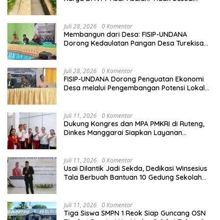
Spek,Diduga Dibackup APH
Juli 28, 2026
0 Komentar
Membangun dari Desa: FISIP-UNDANA
Dorong Kedaulatan Pangan Desa Turekisa
melalui Rekayasa Model Berbasis Modal
Sosial
Juli 28, 2026
0 Komentar
FISIP-UNDANA Dorong Penguatan Ekonomi
Desa melalui Pengembangan Potensi Lokal
dan Kelembagaan BUMDes di Kelurahan
Mangulewa
Juli 11, 2026
0 Komentar
Dukung Kongres dan MPA PMKRI di Ruteng,
Dinkes Manggarai Siapkan Layanan
Kesehatan Gratis
Juli 11, 2026
0 Komentar
Usai Dilantik Jadi Sekda, Dedikasi Winsesius
Tala Berbuah Bantuan 10 Gedung Sekolah
dari Astra
Juli 11, 2026
0 Komentar
Tiga Siswa SMPN 1 Reok Siap Guncang OSN