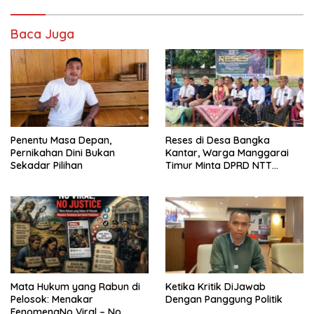
Baca Juga
Penentu Masa Depan,
Reses di Desa Bangka
Pernikahan Dini Bukan
Kantar, Warga Manggarai
Sekadar Pilihan
Timur Minta DPRD NTT
Perjuangkan Pencabutan
Pergub Larangan Beli BBM
Bersubsidi Bagi Penunggak
Pajak
Mata Hukum yang Rabun di
Ketika Kritik DiJawab
Pelosok: Menakar
Dengan Panggung Politik
FenomenaNo Viral – No