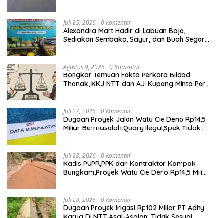
Juli 25, 2026
0 Komentar
Alexandra Mart Hadir di Labuan Bajo,
Sediakan Sembako, Sayur, dan Buah Segar
dengan Harga Bersahabat
Agustus 9, 2026
0 Komentar
Bongkar Temuan Fakta Perkara Bildad
Thonak, KKJ NTT dan AJI Kupang Minta Pers
Kedepankan Verifikasi
Juli 27, 2026
0 Komentar
Dugaan Proyek Jalan Watu Cie Deno Rp14,5
Miliar Bermasalah:Quary Ilegal,Spek Tidak
Sesuai,Lab Tidak Terakreditasi
Juli 28, 2026
0 Komentar
Kadis PUPR,PPK dan Kontraktor Kompak
Bungkam,Proyek Watu Cie Deno Rp14,5 Miliar
Terus Jadi Sorotan
Juli 28, 2026
0 Komentar
Dugaan Proyek Irigasi Rp102 Miliar PT Adhy
Karya Di NTT Asal-Asalan: Tidak Sesuai