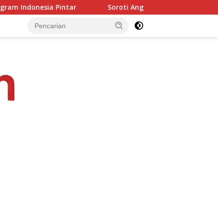
Soroti Anggaran Dasacita NTT, Junaidin Mahasan Minta Fo