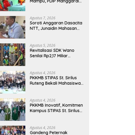
Mampu, PDIP Manggarai
Timur Salurkan Program
Indonesia Pintar
Agustus 7, 2026
Soroti Anggaran Dasacita
NTT, Junaidin Mahasan
Minta Fokus Pada
Penguatan Kompetensi
Dasar Peserta Didik
Agustus 5, 2026
Revitalisasi SDK Wano
Senilai Rp2,17 Miliar
Dimulai, Tonggak
Penguatan Mutu
Pendidikan di Manggarai
Agustus 4, 2026
Timur
PKKMB STIPAS St. Sirilus
Ruteng Bekali Mahasiswa
Baru dengan Wawasan
Akademik dan Jiwa
Organisasi
Agustus 4, 2026
PKKMB Inovatif, Komitmen
Kampus STIPAS St. Sirilus
Ruteng Cetak Generasi
Cerdas dan Berkarakter
Agustus 4, 2026
Gandeng Peternak