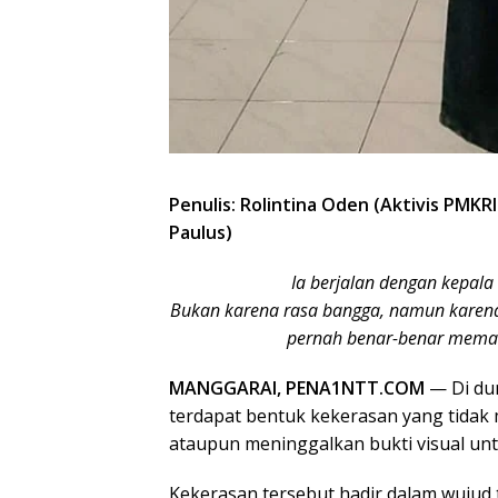
Penulis: Rolintina Oden (Aktivis PM
Paulus)
Ia berjalan dengan kepal
Bukan karena rasa bangga, namun karena 
pernah benar-benar meman
MANGGARAI, PENA1NTT.COM
— Di dun
terdapat bentuk kekerasan yang tidak 
ataupun meninggalkan bukti visual unt
Kekerasan tersebut hadir dalam wujud