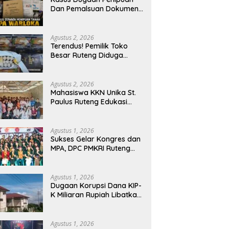
Dan Pemalsuan Dokumen
Tanah TPA Warloka
Segera Masuk Tahap
Gelar Perkara,
Agustus 2, 2026
Penyelidikan Polres
Terendus! Pemilik Toko
Manggarai Barat
Besar Ruteng Diduga
Memasuki Fase Krusial
Aktor Kunci Jaringan
Rokok Ilegal King Garet Di
Flores
Agustus 2, 2026
Mahasiswa KKN Unika St.
Paulus Ruteng Edukasi
Kesehatan Mental dan P3K
bagi OMK St. Imaculata
Galong, Kota Komba
Agustus 1, 2026
Utara
Sukses Gelar Kongres dan
MPA, DPC PMKRI Ruteng
Apresiasi Dukungan
Semua Pihak
Agustus 1, 2026
Dugaan Korupsi Dana KIP-
K Miliaran Rupiah Libatkan
Oknum Pegawai Stipas
Santu Sirilus Ruteng
Agustus 1, 2026