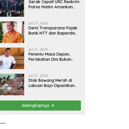
Gerak Cepat! URC Reskrim
Polres Matim Amankan
Pelaku Dugaan
Pengeroyokan Di Jawang
Golo Kantar
Juli 31, 2026
​Demi Transparansi Pajak:
Bank NTT dan Bapenda
Manggarai Akselerasi
Pemasangan Tapping Box
Juli 31, 2026
Penentu Masa Depan,
Pernikahan Dini Bukan
Sekadar Pilihan
Juli 31, 2026
Stok Bawang Merah di
Labuan Bajo Dipastikan
Tetap Aman, Kualitas
Terbaik dan Harga Murah,
Masyarakat Apresiasi
Selengkapnya
Peran Ninonk