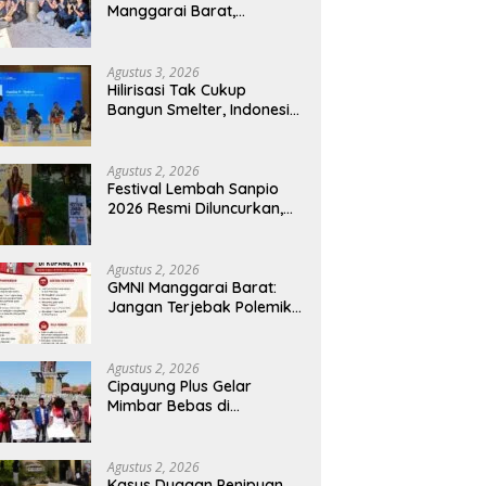
Manggarai Barat,
Mahasiswa KKN Unwar
Olah Limbah Jerami Jadi
Pakan Fermentasi
Agustus 3, 2026
Hilirisasi Tak Cukup
Bangun Smelter, Indonesia
Harus Ciptakan Ekosistem
Industri Berkelanjutan
Agustus 2, 2026
Festival Lembah Sanpio
2026 Resmi Diluncurkan,
Pemkab Manggarai Timur
Kucurkan Rp100 Juta
untuk Dukung Generasi
Agustus 2, 2026
Berkarakter
GMNI Manggarai Barat:
Jangan Terjebak Polemik
‘Raja Timur’, Kritisi
Kebijakan yang
Berdampak bagi Rakyat
Agustus 2, 2026
Cipayung Plus Gelar
Mimbar Bebas di
Bundaran PU Kota
Kupang, Tolak
Penyematan Gelar “Raja
Agustus 2, 2026
Timor” kepada Jokowi
Kasus Dugaan Penipuan