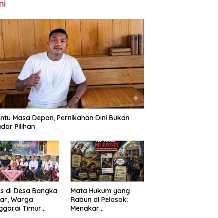
ni
ntu Masa Depan, Pernikahan Dini Bukan
dar Pilihan
s di Desa Bangka
Mata Hukum yang
ar, Warga
Rabun di Pelosok:
ggarai Timur
Menakar
ta DPRD NTT
FenomenaNo Viral –