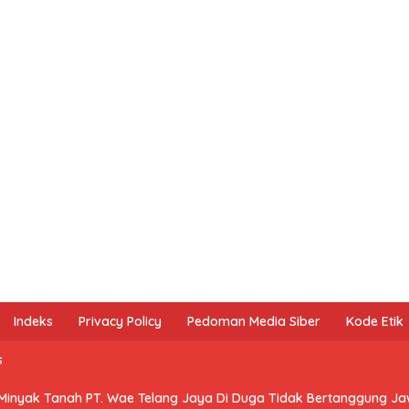
Indeks
Privacy Policy
Pedoman Media Siber
Kode Etik
s
 Minyak Tanah PT. Wae Telang Jaya Di Duga Tidak Bertanggung J