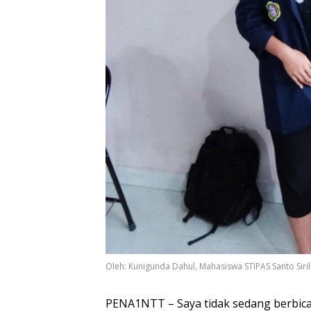
Oleh: Kunigunda Dahul, Mahasiswa STIPAS Santo Siri
PENA1NTT – Saya tidak sedang berbica