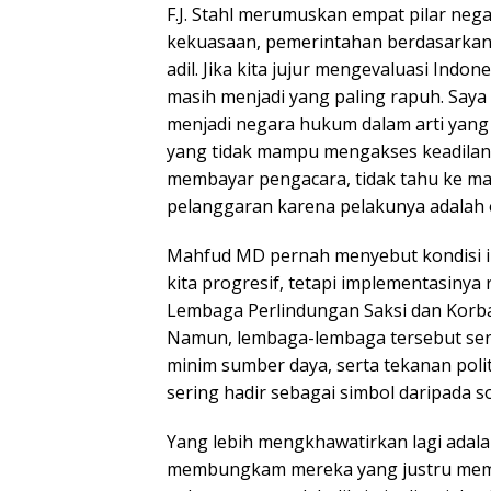
F.J. Stahl merumuskan empat pilar ne
kekuasaan, pemerintahan berdasarkan 
adil. Jika kita jujur mengevaluasi Indon
masih menjadi yang paling rapuh. Say
menjadi negara hukum dalam arti yan
yang tidak mampu mengakses keadilan 
membayar pengacara, tidak tahu ke m
pelanggaran karena pelakunya adalah 
Mahfud MD pernah menyebut kondisi ini
kita progresif, tetapi implementasiny
Lembaga Perlindungan Saksi dan Korban
Namun, lembaga-lembaga tersebut ser
minim sumber daya, serta tekanan polit
sering hadir sebagai simbol daripada s
Yang lebih mengkhawatirkan lagi adala
membungkam mereka yang justru memp