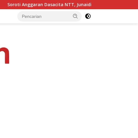
ita NTT, Junaidin Mahasan Minta Fokus Pada Penguatan Kompet