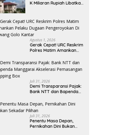
K Miliaran Rupiah Libatkan
Oknum Pegawai Stipas
Santu Sirilus Ruteng
Agustus 1, 2026
Gerak Cepat! URC Reskrim
Polres Matim Amankan
Pelaku Dugaan
Pengeroyokan Di Jawang
Golo Kantar
Juli 31, 2026
​Demi Transparansi Pajak:
Bank NTT dan Bapenda
Manggarai Akselerasi
Pemasangan Tapping Box
Juli 31, 2026
Penentu Masa Depan,
Pernikahan Dini Bukan
Sekadar Pilihan