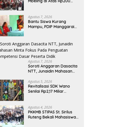
Mbeling di Atas Rp200
Juta, Harapan Baru bagi
Generasi Kecil dan Warga
Desa
Agustus 7, 2026
Bantu Siswa Kurang
Mampu, PDIP Manggarai
Timur Salurkan Program
Indonesia Pintar
Agustus 7, 2026
Soroti Anggaran Dasacita
NTT, Junaidin Mahasan
Minta Fokus Pada
Penguatan Kompetensi
Agustus 5, 2026
Revitalisasi SDK Wano
Dasar Peserta Didik
Senilai Rp2,17 Miliar
Dimulai, Tonggak
Penguatan Mutu
Pendidikan di Manggarai
Agustus 4, 2026
Timur
PKKMB STIPAS St. Sirilus
Ruteng Bekali Mahasiswa
Baru dengan Wawasan