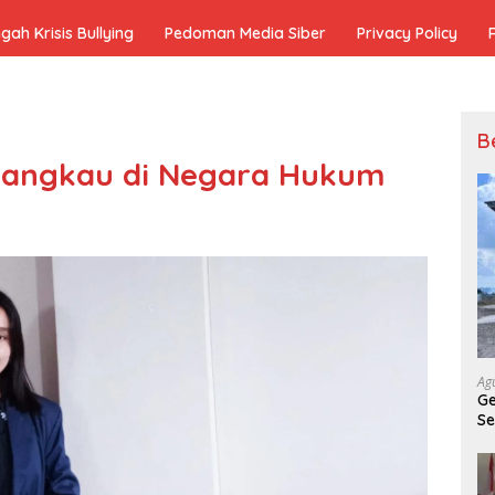
h Krisis Bullying
Pedoman Media Siber
Privacy Policy
B
rjangkau di Negara Hukum
Ag
Ge
Se
Re