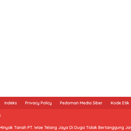
Indeks
Privacy Policy
Pedoman Media Siber
Kode Etik
s
 Minyak Tanah PT. Wae Telang Jaya Di Duga Tidak Bertanggung J