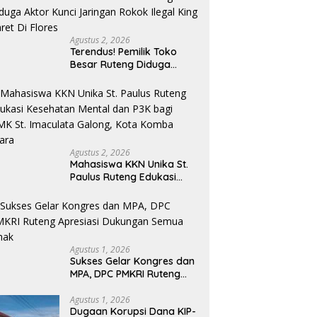
Penyelidikan Polres
Manggarai Barat
Memasuki Fase Krusial
Agustus 2, 2026
Terendus! Pemilik Toko
Besar Ruteng Diduga
Aktor Kunci Jaringan
Rokok Ilegal King Garet Di
Flores
Agustus 2, 2026
Mahasiswa KKN Unika St.
Paulus Ruteng Edukasi
Kesehatan Mental dan P3K
bagi OMK St. Imaculata
Galong, Kota Komba
Utara
Agustus 1, 2026
Sukses Gelar Kongres dan
MPA, DPC PMKRI Ruteng
Apresiasi Dukungan
Semua Pihak
Agustus 1, 2026
Dugaan Korupsi Dana KIP-