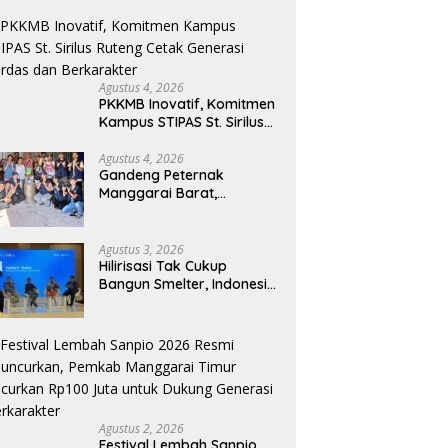
Akademik dan Jiwa
Organisasi
Agustus 4, 2026
PKKMB Inovatif, Komitmen
Kampus STIPAS St. Sirilus
Ruteng Cetak Generasi
Cerdas dan Berkarakter
Agustus 4, 2026
Gandeng Peternak
Manggarai Barat,
Mahasiswa KKN Unwar
Olah Limbah Jerami Jadi
Pakan Fermentasi
Agustus 3, 2026
Hilirisasi Tak Cukup
Bangun Smelter, Indonesia
Harus Ciptakan Ekosistem
Industri Berkelanjutan
Agustus 2, 2026
Festival Lembah Sanpio