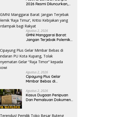
2026 Resmi Diluncurkan,
Pemkab Manggarai Timur
Kucurkan Rp100 Juta
untuk Dukung Generasi
Berkarakter
Agustus 2, 2026
GMNI Manggarai Barat:
Jangan Terjebak Polemik
‘Raja Timur’, Kritisi
Kebijakan yang
Berdampak bagi Rakyat
Agustus 2, 2026
Cipayung Plus Gelar
Mimbar Bebas di
Bundaran PU Kota
Kupang, Tolak
Agustus 2, 2026
Kasus Dugaan Penipuan
Penyematan Gelar “Raja
Dan Pemalsuan Dokumen
Timor” kepada Jokowi
Tanah TPA Warloka
Segera Masuk Tahap
Gelar Perkara,