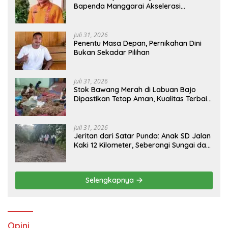
Bapenda Manggarai Akselerasi
Pemasangan Tapping Box
Juli 31, 2026
Penentu Masa Depan, Pernikahan Dini
Bukan Sekadar Pilihan
Juli 31, 2026
Stok Bawang Merah di Labuan Bajo
Dipastikan Tetap Aman, Kualitas Terbaik
dan Harga Murah, Masyarakat Apresiasi
Peran Ninonk
Juli 31, 2026
Jeritan dari Satar Punda: Anak SD Jalan
Kaki 12 Kilometer, Seberangi Sungai dan
Hutan Demi Sekolah, Warga Desak
Bupati Manggarai Timur Bertindak
Selengkapnya
Opini