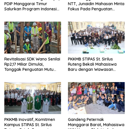
PDIP Manggarai Timur
NTT, Junaidin Mahasan Minta
Salurkan Program Indonesia
Fokus Pada Penguatan
Pintar
Kompetensi Dasar Peserta
Didik
Revitalisasi SDK Wano Senilai
PKKMB STIPAS St. Sirilus
Rp2,17 Miliar Dimulai,
Ruteng Bekali Mahasiswa
Tonggak Penguatan Mutu
Baru dengan Wawasan
Pendidikan di Manggarai
Akademik dan Jiwa
Timur
Organisasi
PKKMB Inovatif, Komitmen
Gandeng Peternak
Kampus STIPAS St. Sirilus
Manggarai Barat, Mahasiswa