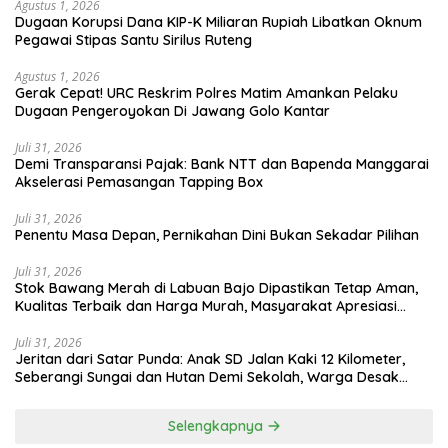
Agustus 1, 2026
Dugaan Korupsi Dana KIP-K Miliaran Rupiah Libatkan Oknum
Pegawai Stipas Santu Sirilus Ruteng
Agustus 1, 2026
Gerak Cepat! URC Reskrim Polres Matim Amankan Pelaku
Dugaan Pengeroyokan Di Jawang Golo Kantar
Juli 31, 2026
​Demi Transparansi Pajak: Bank NTT dan Bapenda Manggarai
Akselerasi Pemasangan Tapping Box
Juli 31, 2026
Penentu Masa Depan, Pernikahan Dini Bukan Sekadar Pilihan
Juli 31, 2026
Stok Bawang Merah di Labuan Bajo Dipastikan Tetap Aman,
Kualitas Terbaik dan Harga Murah, Masyarakat Apresiasi
Peran Ninonk
Juli 31, 2026
Jeritan dari Satar Punda: Anak SD Jalan Kaki 12 Kilometer,
Seberangi Sungai dan Hutan Demi Sekolah, Warga Desak
Bupati Manggarai Timur Bertindak
Selengkapnya