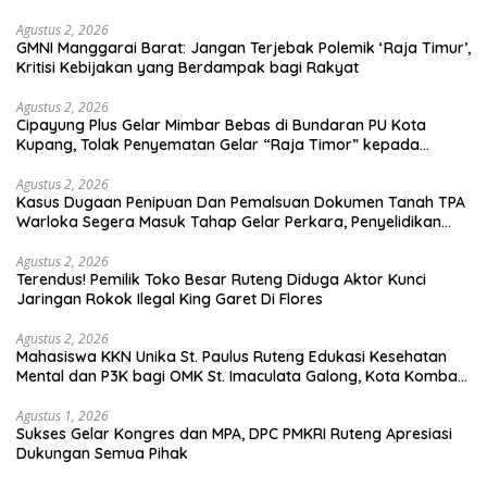
Generasi Berkarakter
Agustus 2, 2026
GMNI Manggarai Barat: Jangan Terjebak Polemik ‘Raja Timur’,
Kritisi Kebijakan yang Berdampak bagi Rakyat
Agustus 2, 2026
Cipayung Plus Gelar Mimbar Bebas di Bundaran PU Kota
Kupang, Tolak Penyematan Gelar “Raja Timor” kepada
Jokowi
Agustus 2, 2026
Kasus Dugaan Penipuan Dan Pemalsuan Dokumen Tanah TPA
Warloka Segera Masuk Tahap Gelar Perkara, Penyelidikan
Polres Manggarai Barat Memasuki Fase Krusial
Agustus 2, 2026
Terendus! Pemilik Toko Besar Ruteng Diduga Aktor Kunci
Jaringan Rokok Ilegal King Garet Di Flores
Agustus 2, 2026
Mahasiswa KKN Unika St. Paulus Ruteng Edukasi Kesehatan
Mental dan P3K bagi OMK St. Imaculata Galong, Kota Komba
Utara
Agustus 1, 2026
Sukses Gelar Kongres dan MPA, DPC PMKRI Ruteng Apresiasi
Dukungan Semua Pihak