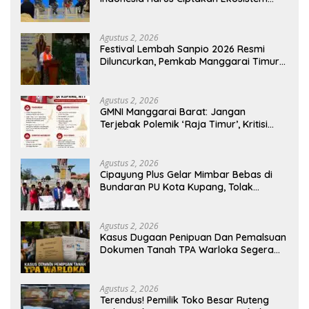
Industri Berkelanjutan
Agustus 2, 2026
Festival Lembah Sanpio 2026 Resmi
Diluncurkan, Pemkab Manggarai Timur
Kucurkan Rp100 Juta untuk Dukung
Generasi Berkarakter
Agustus 2, 2026
GMNI Manggarai Barat: Jangan
Terjebak Polemik ‘Raja Timur’, Kritisi
Kebijakan yang Berdampak bagi
Rakyat
Agustus 2, 2026
Cipayung Plus Gelar Mimbar Bebas di
Bundaran PU Kota Kupang, Tolak
Penyematan Gelar “Raja Timor” kepada
Jokowi
Agustus 2, 2026
Kasus Dugaan Penipuan Dan Pemalsuan
Dokumen Tanah TPA Warloka Segera
Masuk Tahap Gelar Perkara,
Penyelidikan Polres Manggarai Barat
Memasuki Fase Krusial
Agustus 2, 2026
Terendus! Pemilik Toko Besar Ruteng