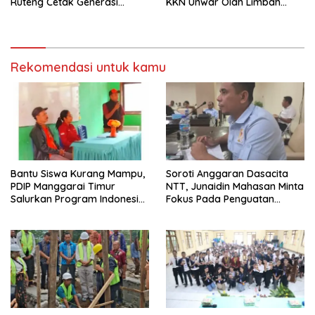
Ruteng Cetak Generasi
KKN Unwar Olah Limbah
Cerdas dan Berkarakter
Jerami Jadi Pakan
Fermentasi
Rekomendasi untuk kamu
Bantu Siswa Kurang Mampu,
Soroti Anggaran Dasacita
PDIP Manggarai Timur
NTT, Junaidin Mahasan Minta
Salurkan Program Indonesia
Fokus Pada Penguatan
Pintar
Kompetensi Dasar Peserta
Didik