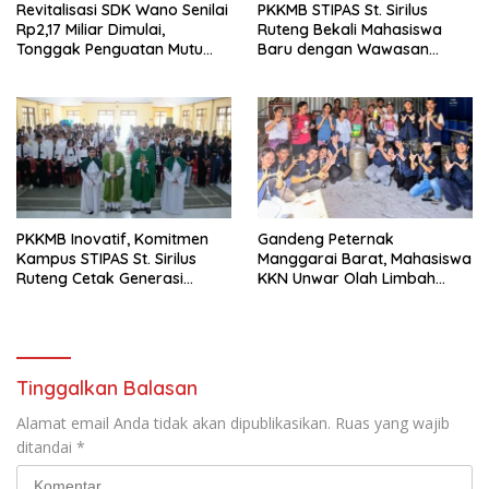
Revitalisasi SDK Wano Senilai
PKKMB STIPAS St. Sirilus
Rp2,17 Miliar Dimulai,
Ruteng Bekali Mahasiswa
Tonggak Penguatan Mutu
Baru dengan Wawasan
Pendidikan di Manggarai
Akademik dan Jiwa
Timur
Organisasi
PKKMB Inovatif, Komitmen
Gandeng Peternak
Kampus STIPAS St. Sirilus
Manggarai Barat, Mahasiswa
Ruteng Cetak Generasi
KKN Unwar Olah Limbah
Cerdas dan Berkarakter
Jerami Jadi Pakan
Fermentasi
Tinggalkan Balasan
Alamat email Anda tidak akan dipublikasikan.
Ruas yang wajib
ditandai
*