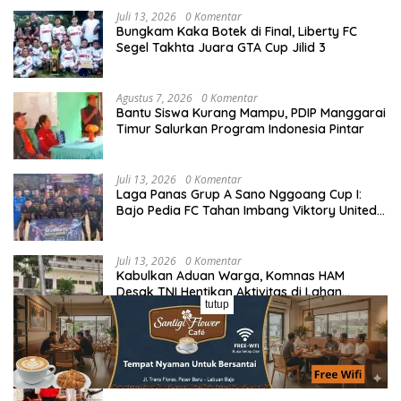
Juli 13, 2026
0 Komentar
Bungkam Kaka Botek di Final, Liberty FC
Segel Takhta Juara GTA Cup Jilid 3
Agustus 7, 2026
0 Komentar
Bantu Siswa Kurang Mampu, PDIP Manggarai
Timur Salurkan Program Indonesia Pintar
Juli 13, 2026
0 Komentar
Laga Panas Grup A Sano Nggoang Cup I:
Bajo Pedia FC Tahan Imbang Viktory United
1-1, Pelatih dan Manajemen Puji Sportivitas
Tim
Juli 13, 2026
0 Komentar
Kabulkan Aduan Warga, Komnas HAM
Desak TNI Hentikan Aktivitas di Lahan
tutup
Sengketa Tonggurambang
Juli 14, 2026
0 Komentar
Berlian Nasak, Putri Manggarai Panen Medali
Juara di Kejurnas Kempo 2026