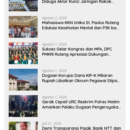
Diduga Aktor Kunci Jaringan Rokok
Ilegal King Garet Di Flores
Agustus 2, 2026
Mahasiswa KKN Unika St. Paulus Ruteng
Edukasi Kesehatan Mental dan P3K bagi
OMK St. Imaculata Galong, Kota Komba
Utara
Agustus 1, 2026
Sukses Gelar Kongres dan MPA, DPC
PMKRI Ruteng Apresiasi Dukungan
Semua Pihak
Agustus 1, 2026
Dugaan Korupsi Dana KIP-K Miliaran
Rupiah Libatkan Oknum Pegawai Stipas
Santu Sirilus Ruteng
Agustus 1, 2026
Gerak Cepat! URC Reskrim Polres Matim
Amankan Pelaku Dugaan Pengeroyokan
Di Jawang Golo Kantar
Juli 31, 2026
​Demi Transparansi Pajak: Bank NTT dan