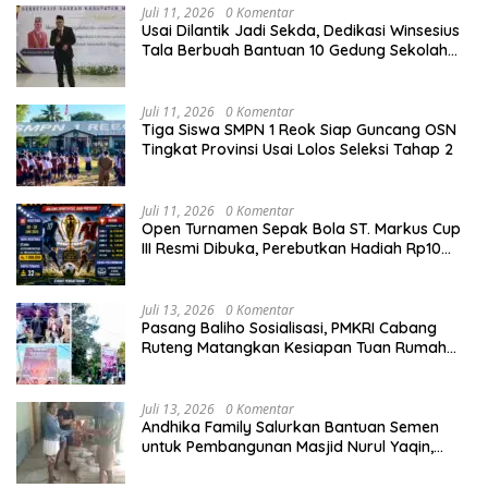
Juli 11, 2026
0 Komentar
Usai Dilantik Jadi Sekda, Dedikasi Winsesius
Tala Berbuah Bantuan 10 Gedung Sekolah
dari Astra
Juli 11, 2026
0 Komentar
Tiga Siswa SMPN 1 Reok Siap Guncang OSN
Tingkat Provinsi Usai Lolos Seleksi Tahap 2
Juli 11, 2026
0 Komentar
Open Turnamen Sepak Bola ST. Markus Cup
III Resmi Dibuka, Perebutkan Hadiah Rp10
Juta
Juli 13, 2026
0 Komentar
Pasang Baliho Sosialisasi, PMKRI Cabang
Ruteng Matangkan Kesiapan Tuan Rumah
Kongres dan MPA Nasional
Juli 13, 2026
0 Komentar
Andhika Family Salurkan Bantuan Semen
untuk Pembangunan Masjid Nurul Yaqin,
Wujud Nyata Kepedulian terhadap Rumah
Ibadah