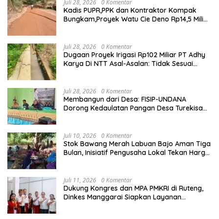
Juli 28, 2026
0 Komentar
Kadis PUPR,PPK dan Kontraktor Kompak
Bungkam,Proyek Watu Cie Deno Rp14,5 Miliar
Terus Jadi Sorotan
Juli 28, 2026
0 Komentar
Dugaan Proyek Irigasi Rp102 Miliar PT Adhy
Karya Di NTT Asal-Asalan: Tidak Sesuai
Spek,Diduga Dibackup APH
Juli 28, 2026
0 Komentar
Membangun dari Desa: FISIP-UNDANA
Dorong Kedaulatan Pangan Desa Turekisa
melalui Rekayasa Model Berbasis Modal
Sosial
Juli 10, 2026
0 Komentar
Stok Bawang Merah Labuan Bajo Aman Tiga
Bulan, Inisiatif Pengusaha Lokal Tekan Harga
dan Buka Lapangan Kerja
Juli 11, 2026
0 Komentar
Dukung Kongres dan MPA PMKRI di Ruteng,
Dinkes Manggarai Siapkan Layanan
Kesehatan Gratis