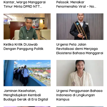
Kantar, Warga Manggarai
Pelosok: Menakar
Timur Minta DPRD NTT
FenomenaNo Viral – No
Perjuangkan Pencabutan
Justice dari Bumi Flobamora
Pergub Larangan Beli BBM
Bersubsidi Bagi Penunggak
Pajak
Ketika Kritik DiJawab
Urgensi Peta Jalan
Dengan Panggung Politik
Revitalisasi demi Menjaga
Eksistensi Bahasa Manggarai
Jaminan Kesehatan,
Urgensi Penggunaan Bahasa
Menghidupkan Kembali
Indonesia di Lingkungan
Budaya Gerak di Era Digital
Kampus