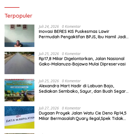
Terpopuler
Juli 24, 2026
0 Komentar
Inovasi BERES KIS Puskesmas Lawir
Permudah Pengaktifan BPJS, Ibu Hamil Jadi
Prioritas
Juli 25, 2026
0 Komentar
Rp17,8 Miliar Digelontorkan, Jalan Nasional
Gako-Malanuza-Bajawa Mulai Dipreservasi
Juli 25, 2026
0 Komentar
Alexandra Mart Hadir di Labuan Bajo,
Sediakan Sembako, Sayur, dan Buah Segar
dengan Harga Bersahabat
Juli 27, 2026
0 Komentar
Dugaan Proyek Jalan Watu Cie Deno Rp14,5
Miliar Bermasalah:Quary Ilegal,Spek Tidak
Sesuai,Lab Tidak Terakreditasi