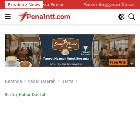
Langsung
Breaking News
Soroti Anggaran Dasacita NTT, Junaidin Mahasan Mint
ke
konten
Beranda
Kabar Daerah
Berita
Berita
,
Kabar Daerah