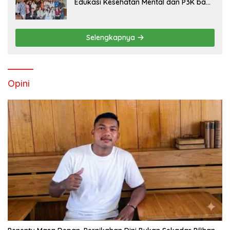
Edukasi Kesehatan Mental dan P3K bagi
OMK St. Imaculata Galong, Kota Komba
Utara
Selengkapnya
Opini