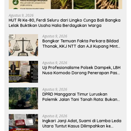
Agustus 9, 2026
HUT RI Ke-80, Ferdi Seluru dari Lingko Cunga Bali Bangka
Lelak Buktikan Usaha Halia Berdayakan Warga
Agustus 9, 2026
Bongkar Temuan Fakta Perkara Bildad
Thonak, KKJ NTT dan AJI Kupang Minta
Pers Kedepankan Verifikasi
Agustus 9, 2026
Uji Profesionalisme Polsek Dampek, LBH
Nusa Komodo Dorong Penerapan Pasal
Berlapis dalam Kasus YN : Dugaan
Perzinahan dan Pengabaian Sanksi Adat
Agustus 9, 2026
DPRD Manggarai Timur Luruskan
Polemik Jalan Tani Tanah Rata: Bukan
PPL, Pemilik Lahan yang Tak Beri Izin
Agustus 8, 2026
Ingkari Janji Adat, Suami di Lamba Leda
Utara Tuntut Kasus Dilimpahkan ke