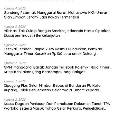
Agustus 4, 2026
Gandeng Peternak Manggarai Barat, Mahasiswa KKN Unwar
Olah Limbah Jerami Jadi Pakan Fermentasi
Agustus 3, 2026
Hilirisasi Tak Cukup Bangun Smelter, Indonesia Harus Ciptakan
Ekosistem Industri Berkelanjutan
Agustus 2, 2026
Festival Lembah Sanpio 2026 Resmi Diluncurkan, Pemkab
Manggarai Timur Kucurkan Rp100 Juta untuk Dukung
Generasi Berkarakter
Agustus 2, 2026
GMNI Manggarai Barat: Jangan Terjebak Polemik ‘Raja Timur’,
Kritisi Kebijakan yang Berdampak bagi Rakyat
Agustus 2, 2026
Cipayung Plus Gelar Mimbar Bebas di Bundaran PU Kota
Kupang, Tolak Penyematan Gelar “Raja Timor” kepada
Jokowi
Agustus 2, 2026
Kasus Dugaan Penipuan Dan Pemalsuan Dokumen Tanah TPA
Warloka Segera Masuk Tahap Gelar Perkara, Penyelidikan
Polres Manggarai Barat Memasuki Fase Krusial