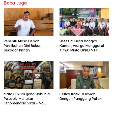
Baca Juga
Penentu Masa Depan,
Reses di Desa Bangka
Pernikahan Dini Bukan
Kantar, Warga Manggarai
Sekadar Pilihan
Timur Minta DPRD NTT
Perjuangkan Pencabutan
Pergub Larangan Beli BBM
Bersubsidi Bagi Penunggak
Pajak
Mata Hukum yang Rabun di
Ketika Kritik DiJawab
Pelosok: Menakar
Dengan Panggung Politik
FenomenaNo Viral – No
Justice dari Bumi Flobamora