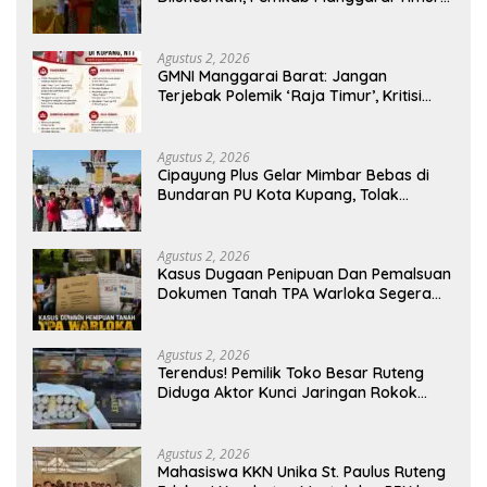
Kucurkan Rp100 Juta untuk Dukung
Generasi Berkarakter
Agustus 2, 2026
GMNI Manggarai Barat: Jangan
Terjebak Polemik ‘Raja Timur’, Kritisi
Kebijakan yang Berdampak bagi
Rakyat
Agustus 2, 2026
Cipayung Plus Gelar Mimbar Bebas di
Bundaran PU Kota Kupang, Tolak
Penyematan Gelar “Raja Timor” kepada
Jokowi
Agustus 2, 2026
Kasus Dugaan Penipuan Dan Pemalsuan
Dokumen Tanah TPA Warloka Segera
Masuk Tahap Gelar Perkara,
Penyelidikan Polres Manggarai Barat
Memasuki Fase Krusial
Agustus 2, 2026
Terendus! Pemilik Toko Besar Ruteng
Diduga Aktor Kunci Jaringan Rokok
Ilegal King Garet Di Flores
Agustus 2, 2026
Mahasiswa KKN Unika St. Paulus Ruteng