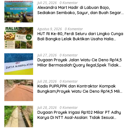
Juli 25, 2026
0 Komentar
Alexandra Mart Hadir di Labuan Bajo,
Sediakan Sembako, Sayur, dan Buah Segar
dengan Harga Bersahabat
Agustus 9, 2026
0 Komentar
HUT RI Ke-80, Ferdi Seluru dari Lingko Cunga
Bali Bangka Lelak Buktikan Usaha Halia
Berdayakan Warga
Juli 27, 2026
0 Komentar
Dugaan Proyek Jalan Watu Cie Deno Rp14,5
Miliar Bermasalah:Quary Ilegal,Spek Tidak
Sesuai,Lab Tidak Terakreditasi
Juli 28, 2026
0 Komentar
Kadis PUPR,PPK dan Kontraktor Kompak
Bungkam,Proyek Watu Cie Deno Rp14,5 Miliar
Terus Jadi Sorotan
Juli 28, 2026
0 Komentar
Dugaan Proyek Irigasi Rp102 Miliar PT Adhy
Karya Di NTT Asal-Asalan: Tidak Sesuai
Spek,Diduga Dibackup APH