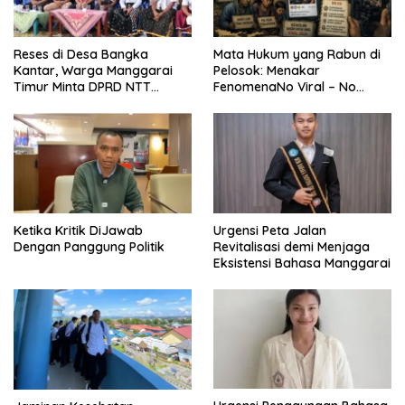
Reses di Desa Bangka
Mata Hukum yang Rabun di
Kantar, Warga Manggarai
Pelosok: Menakar
Timur Minta DPRD NTT
FenomenaNo Viral – No
Perjuangkan Pencabutan
Justice dari Bumi Flobamora
Pergub Larangan Beli BBM
Bersubsidi Bagi Penunggak
Pajak
Ketika Kritik DiJawab
Urgensi Peta Jalan
Dengan Panggung Politik
Revitalisasi demi Menjaga
Eksistensi Bahasa Manggarai