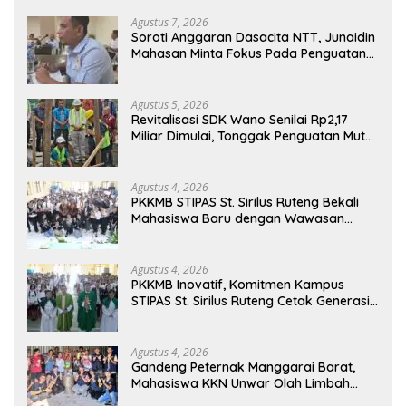
Agustus 7, 2026
Soroti Anggaran Dasacita NTT, Junaidin
Mahasan Minta Fokus Pada Penguatan
Kompetensi Dasar Peserta Didik
Agustus 5, 2026
Revitalisasi SDK Wano Senilai Rp2,17
Miliar Dimulai, Tonggak Penguatan Mutu
Pendidikan di Manggarai Timur
Agustus 4, 2026
PKKMB STIPAS St. Sirilus Ruteng Bekali
Mahasiswa Baru dengan Wawasan
Akademik dan Jiwa Organisasi
Agustus 4, 2026
PKKMB Inovatif, Komitmen Kampus
STIPAS St. Sirilus Ruteng Cetak Generasi
Cerdas dan Berkarakter
Agustus 4, 2026
Gandeng Peternak Manggarai Barat,
Mahasiswa KKN Unwar Olah Limbah
Jerami Jadi Pakan Fermentasi