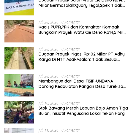
Dugaan Proyek Jalan Watu Cie Deno Rp14,5
Miliar Bermasalah:Quary Ilegal,Spek Tidak
Sesuai,Lab Tidak Terakreditasi
Juli 28, 2026
0 Komentar
Kadis PUPR,PPK dan Kontraktor Kompak
Bungkam,Proyek Watu Cie Deno Rp14,5 Miliar
Terus Jadi Sorotan
Juli 28, 2026
0 Komentar
Dugaan Proyek Irigasi Rp102 Miliar PT Adhy
Karya Di NTT Asal-Asalan: Tidak Sesuai
Spek,Diduga Dibackup APH
Juli 28, 2026
0 Komentar
Membangun dari Desa: FISIP-UNDANA
Dorong Kedaulatan Pangan Desa Turekisa
melalui Rekayasa Model Berbasis Modal
Sosial
Juli 10, 2026
0 Komentar
Stok Bawang Merah Labuan Bajo Aman Tiga
Bulan, Inisiatif Pengusaha Lokal Tekan Harga
dan Buka Lapangan Kerja
Juli 11, 2026
0 Komentar