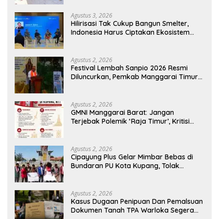
Agustus 3, 2026
Hilirisasi Tak Cukup Bangun Smelter,
Indonesia Harus Ciptakan Ekosistem
Industri Berkelanjutan
Agustus 2, 2026
Festival Lembah Sanpio 2026 Resmi
Diluncurkan, Pemkab Manggarai Timur
Kucurkan Rp100 Juta untuk Dukung
Generasi Berkarakter
Agustus 2, 2026
GMNI Manggarai Barat: Jangan
Terjebak Polemik ‘Raja Timur’, Kritisi
Kebijakan yang Berdampak bagi
Rakyat
Agustus 2, 2026
Cipayung Plus Gelar Mimbar Bebas di
Bundaran PU Kota Kupang, Tolak
Penyematan Gelar “Raja Timor” kepada
Jokowi
Agustus 2, 2026
Kasus Dugaan Penipuan Dan Pemalsuan
Dokumen Tanah TPA Warloka Segera