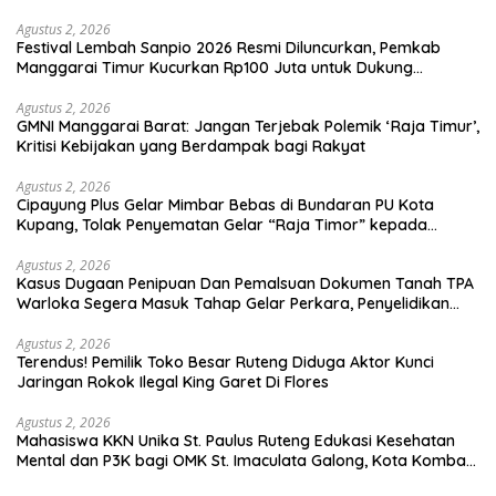
Agustus 2, 2026
Festival Lembah Sanpio 2026 Resmi Diluncurkan, Pemkab
Manggarai Timur Kucurkan Rp100 Juta untuk Dukung
Generasi Berkarakter
Agustus 2, 2026
GMNI Manggarai Barat: Jangan Terjebak Polemik ‘Raja Timur’,
Kritisi Kebijakan yang Berdampak bagi Rakyat
Agustus 2, 2026
Cipayung Plus Gelar Mimbar Bebas di Bundaran PU Kota
Kupang, Tolak Penyematan Gelar “Raja Timor” kepada
Jokowi
Agustus 2, 2026
Kasus Dugaan Penipuan Dan Pemalsuan Dokumen Tanah TPA
Warloka Segera Masuk Tahap Gelar Perkara, Penyelidikan
Polres Manggarai Barat Memasuki Fase Krusial
Agustus 2, 2026
Terendus! Pemilik Toko Besar Ruteng Diduga Aktor Kunci
Jaringan Rokok Ilegal King Garet Di Flores
Agustus 2, 2026
Mahasiswa KKN Unika St. Paulus Ruteng Edukasi Kesehatan
Mental dan P3K bagi OMK St. Imaculata Galong, Kota Komba
Utara