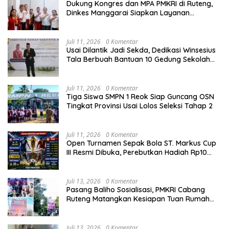
Dukung Kongres dan MPA PMKRI di Ruteng,
Dinkes Manggarai Siapkan Layanan
Kesehatan Gratis
Juli 11, 2026
0 Komentar
Usai Dilantik Jadi Sekda, Dedikasi Winsesius
Tala Berbuah Bantuan 10 Gedung Sekolah
dari Astra
Juli 11, 2026
0 Komentar
Tiga Siswa SMPN 1 Reok Siap Guncang OSN
Tingkat Provinsi Usai Lolos Seleksi Tahap 2
Juli 11, 2026
0 Komentar
Open Turnamen Sepak Bola ST. Markus Cup
III Resmi Dibuka, Perebutkan Hadiah Rp10
Juta
Juli 13, 2026
0 Komentar
Pasang Baliho Sosialisasi, PMKRI Cabang
Ruteng Matangkan Kesiapan Tuan Rumah
Kongres dan MPA Nasional
Juli 13, 2026
0 Komentar