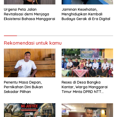
Urgensi Peta Jalan
Jaminan Kesehatan,
Revitalisasi demi Menjaga
Menghidupkan Kembali
Eksistensi Bahasa Manggarai
Budaya Gerak di Era Digital
Rekomendasi untuk kamu
Penentu Masa Depan,
Reses di Desa Bangka
Pernikahan Dini Bukan
Kantar, Warga Manggarai
Sekadar Pilihan
Timur Minta DPRD NTT
Perjuangkan Pencabutan
Pergub Larangan Beli BBM
Bersubsidi Bagi Penunggak
Pajak