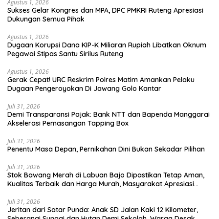
Agustus 1, 2026
Sukses Gelar Kongres dan MPA, DPC PMKRI Ruteng Apresiasi
Dukungan Semua Pihak
Agustus 1, 2026
Dugaan Korupsi Dana KIP-K Miliaran Rupiah Libatkan Oknum
Pegawai Stipas Santu Sirilus Ruteng
Agustus 1, 2026
Gerak Cepat! URC Reskrim Polres Matim Amankan Pelaku
Dugaan Pengeroyokan Di Jawang Golo Kantar
Juli 31, 2026
​Demi Transparansi Pajak: Bank NTT dan Bapenda Manggarai
Akselerasi Pemasangan Tapping Box
Juli 31, 2026
Penentu Masa Depan, Pernikahan Dini Bukan Sekadar Pilihan
Juli 31, 2026
Stok Bawang Merah di Labuan Bajo Dipastikan Tetap Aman,
Kualitas Terbaik dan Harga Murah, Masyarakat Apresiasi
Peran Ninonk
Juli 31, 2026
Jeritan dari Satar Punda: Anak SD Jalan Kaki 12 Kilometer,
Seberangi Sungai dan Hutan Demi Sekolah, Warga Desak