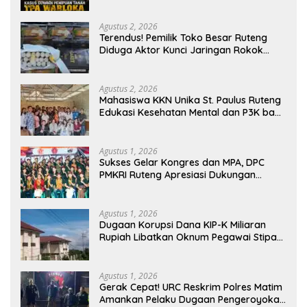
Masuk Tahap Gelar Perkara,
Penyelidikan Polres Manggarai Barat
Memasuki Fase Krusial
Agustus 2, 2026
Terendus! Pemilik Toko Besar Ruteng
Diduga Aktor Kunci Jaringan Rokok
Ilegal King Garet Di Flores
Agustus 2, 2026
Mahasiswa KKN Unika St. Paulus Ruteng
Edukasi Kesehatan Mental dan P3K bagi
OMK St. Imaculata Galong, Kota Komba
Utara
Agustus 1, 2026
Sukses Gelar Kongres dan MPA, DPC
PMKRI Ruteng Apresiasi Dukungan
Semua Pihak
Agustus 1, 2026
Dugaan Korupsi Dana KIP-K Miliaran
Rupiah Libatkan Oknum Pegawai Stipas
Santu Sirilus Ruteng
Agustus 1, 2026
Gerak Cepat! URC Reskrim Polres Matim
Amankan Pelaku Dugaan Pengeroyokan