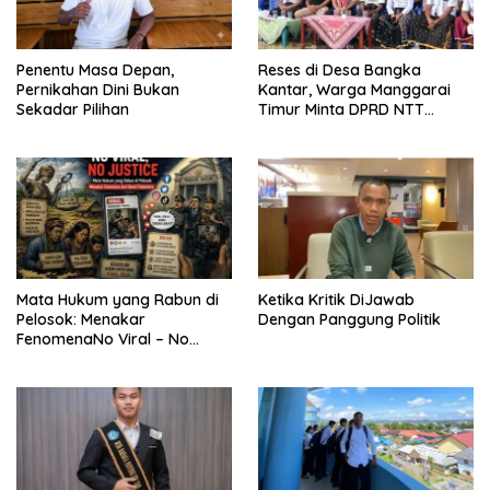
Penentu Masa Depan,
Reses di Desa Bangka
Pernikahan Dini Bukan
Kantar, Warga Manggarai
Sekadar Pilihan
Timur Minta DPRD NTT
Perjuangkan Pencabutan
Pergub Larangan Beli BBM
Bersubsidi Bagi Penunggak
Pajak
Mata Hukum yang Rabun di
Ketika Kritik DiJawab
Pelosok: Menakar
Dengan Panggung Politik
FenomenaNo Viral – No
Justice dari Bumi Flobamora