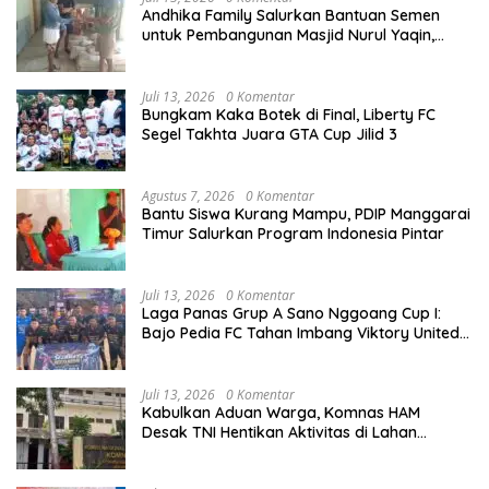
Andhika Family Salurkan Bantuan Semen
untuk Pembangunan Masjid Nurul Yaqin,
Wujud Nyata Kepedulian terhadap Rumah
Ibadah
Juli 13, 2026
0 Komentar
Bungkam Kaka Botek di Final, Liberty FC
Segel Takhta Juara GTA Cup Jilid 3
Agustus 7, 2026
0 Komentar
Bantu Siswa Kurang Mampu, PDIP Manggarai
Timur Salurkan Program Indonesia Pintar
Juli 13, 2026
0 Komentar
Laga Panas Grup A Sano Nggoang Cup I:
Bajo Pedia FC Tahan Imbang Viktory United
1-1, Pelatih dan Manajemen Puji Sportivitas
Tim
Juli 13, 2026
0 Komentar
Kabulkan Aduan Warga, Komnas HAM
Desak TNI Hentikan Aktivitas di Lahan
Sengketa Tonggurambang