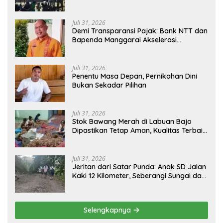
Di Jawang Golo Kantar
Juli 31, 2026
​Demi Transparansi Pajak: Bank NTT dan
Bapenda Manggarai Akselerasi
Pemasangan Tapping Box
Juli 31, 2026
Penentu Masa Depan, Pernikahan Dini
Bukan Sekadar Pilihan
Juli 31, 2026
Stok Bawang Merah di Labuan Bajo
Dipastikan Tetap Aman, Kualitas Terbaik
dan Harga Murah, Masyarakat Apresiasi
Peran Ninonk
Juli 31, 2026
Jeritan dari Satar Punda: Anak SD Jalan
Kaki 12 Kilometer, Seberangi Sungai dan
Hutan Demi Sekolah, Warga Desak
Bupati Manggarai Timur Bertindak
Selengkapnya