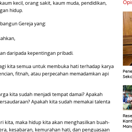
Opi
aum kecil, orang sakit, kaum muda, pendidikan,
ngan hidup.
bangun Gereja yang:
lahkan,
n daripada kepentingan pribadi.
bagi kita semua untuk membuka hati terhadap karya
Pene
ebencian, fitnah, atau perpecahan memadamkan api
Seka
arga kita sudah menjadi tempat damai? Apakah
persaudaraan? Apakah kita sudah memakai talenta
Rese
Kant
ri kita, maka hidup kita akan menghasilkan buah-
Man
htera, kesabaran, kemurahan hati, dan penguasaan
Min