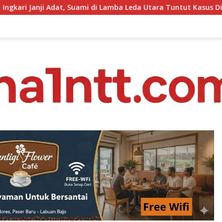
i di Lamba Leda Utara Tuntut Kasus Dilimpahkan ke Kejaksaan