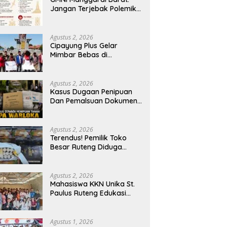
Jangan Terjebak Polemik
‘Raja Timur’, Kritisi
Kebijakan yang
Berdampak bagi Rakyat
Agustus 2, 2026
Cipayung Plus Gelar
Mimbar Bebas di
Bundaran PU Kota
Kupang, Tolak
Penyematan Gelar “Raja
Agustus 2, 2026
Timor” kepada Jokowi
Kasus Dugaan Penipuan
Dan Pemalsuan Dokumen
Tanah TPA Warloka
Segera Masuk Tahap
Gelar Perkara,
Agustus 2, 2026
Penyelidikan Polres
Terendus! Pemilik Toko
Manggarai Barat
Besar Ruteng Diduga
Memasuki Fase Krusial
Aktor Kunci Jaringan
Rokok Ilegal King Garet Di
Flores
Agustus 2, 2026
Mahasiswa KKN Unika St.
Paulus Ruteng Edukasi
Kesehatan Mental dan P3K
bagi OMK St. Imaculata
Galong, Kota Komba
Agustus 1, 2026