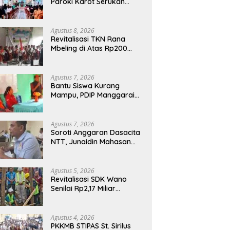
Paroki Karot Serukan
Kolaborasi dan
Pembenahan Ekosistem
Pendidikan
Agustus 8, 2026
Revitalisasi TKN Rana
Mbeling di Atas Rp200
Juta, Harapan Baru bagi
Generasi Kecil dan Warga
Desa
Agustus 7, 2026
Bantu Siswa Kurang
Mampu, PDIP Manggarai
Timur Salurkan Program
Indonesia Pintar
Agustus 7, 2026
Soroti Anggaran Dasacita
NTT, Junaidin Mahasan
Minta Fokus Pada
Penguatan Kompetensi
Dasar Peserta Didik
Agustus 5, 2026
Revitalisasi SDK Wano
Senilai Rp2,17 Miliar
Dimulai, Tonggak
Penguatan Mutu
Pendidikan di Manggarai
Agustus 4, 2026
Timur
PKKMB STIPAS St. Sirilus