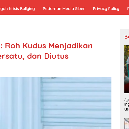
h Krisis Bullying
Pedoman Media Siber
Privacy Policy
B
: Roh Kudus Menjadikan
rsatu, dan Diutus
Ag
In
Ut
K