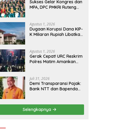
Utara
Sukses Gelar Kongres dan
MPA, DPC PMKRI Ruteng
Apresiasi Dukungan
Semua Pihak
Agustus 1, 2026
Dugaan Korupsi Dana KIP-
K Miliaran Rupiah Libatkan
Oknum Pegawai Stipas
Santu Sirilus Ruteng
Agustus 1, 2026
Gerak Cepat! URC Reskrim
Polres Matim Amankan
Pelaku Dugaan
Pengeroyokan Di Jawang
Golo Kantar
Juli 31, 2026
​Demi Transparansi Pajak:
Bank NTT dan Bapenda
Manggarai Akselerasi
Pemasangan Tapping Box
Selengkapnya