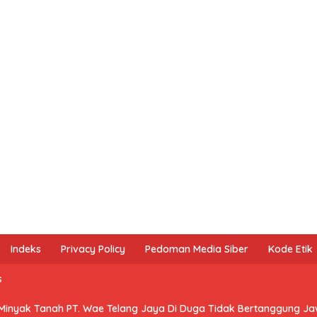
Indeks
Privacy Policy
Pedoman Media Siber
Kode Etik
s
 Minyak Tanah PT. Wae Telang Jaya Di Duga Tidak Bertanggung J