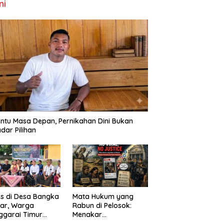
ni
ntu Masa Depan, Pernikahan Dini Bukan
dar Pilihan
s di Desa Bangka
Mata Hukum yang
ar, Warga
Rabun di Pelosok:
ggarai Timur
Menakar
ta DPRD NTT
FenomenaNo Viral –