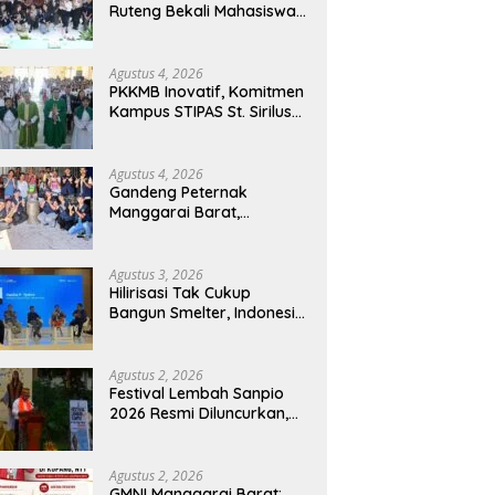
Ruteng Bekali Mahasiswa
Baru dengan Wawasan
Akademik dan Jiwa
Organisasi
Agustus 4, 2026
PKKMB Inovatif, Komitmen
Kampus STIPAS St. Sirilus
Ruteng Cetak Generasi
Cerdas dan Berkarakter
Agustus 4, 2026
Gandeng Peternak
Manggarai Barat,
Mahasiswa KKN Unwar
Olah Limbah Jerami Jadi
Pakan Fermentasi
Agustus 3, 2026
Hilirisasi Tak Cukup
Bangun Smelter, Indonesia
Harus Ciptakan Ekosistem
Industri Berkelanjutan
Agustus 2, 2026
Festival Lembah Sanpio
2026 Resmi Diluncurkan,
Pemkab Manggarai Timur
Kucurkan Rp100 Juta
untuk Dukung Generasi
Agustus 2, 2026
Berkarakter
GMNI Manggarai Barat: