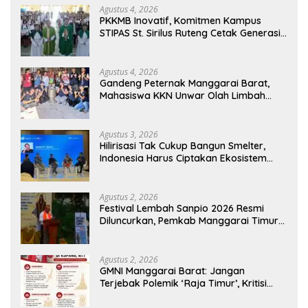
Agustus 4, 2026
PKKMB Inovatif, Komitmen Kampus
STIPAS St. Sirilus Ruteng Cetak Generasi
Cerdas dan Berkarakter
Agustus 4, 2026
Gandeng Peternak Manggarai Barat,
Mahasiswa KKN Unwar Olah Limbah
Jerami Jadi Pakan Fermentasi
Agustus 3, 2026
Hilirisasi Tak Cukup Bangun Smelter,
Indonesia Harus Ciptakan Ekosistem
Industri Berkelanjutan
Agustus 2, 2026
Festival Lembah Sanpio 2026 Resmi
Diluncurkan, Pemkab Manggarai Timur
Kucurkan Rp100 Juta untuk Dukung
Generasi Berkarakter
Agustus 2, 2026
GMNI Manggarai Barat: Jangan
Terjebak Polemik ‘Raja Timur’, Kritisi
Kebijakan yang Berdampak bagi
Rakyat