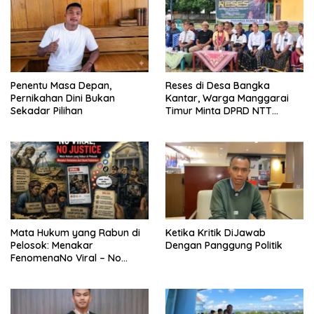
Penentu Masa Depan,
Reses di Desa Bangka
Pernikahan Dini Bukan
Kantar, Warga Manggarai
Sekadar Pilihan
Timur Minta DPRD NTT
Perjuangkan Pencabutan
Pergub Larangan Beli BBM
Bersubsidi Bagi Penunggak
Pajak
Mata Hukum yang Rabun di
Ketika Kritik DiJawab
Pelosok: Menakar
Dengan Panggung Politik
FenomenaNo Viral – No
Justice dari Bumi Flobamora