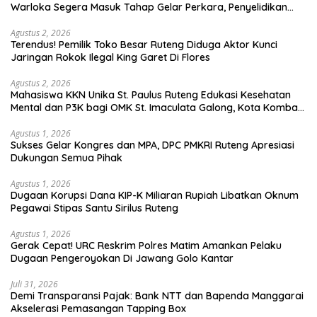
Warloka Segera Masuk Tahap Gelar Perkara, Penyelidikan
Polres Manggarai Barat Memasuki Fase Krusial
Agustus 2, 2026
Terendus! Pemilik Toko Besar Ruteng Diduga Aktor Kunci
Jaringan Rokok Ilegal King Garet Di Flores
Agustus 2, 2026
Mahasiswa KKN Unika St. Paulus Ruteng Edukasi Kesehatan
Mental dan P3K bagi OMK St. Imaculata Galong, Kota Komba
Utara
Agustus 1, 2026
Sukses Gelar Kongres dan MPA, DPC PMKRI Ruteng Apresiasi
Dukungan Semua Pihak
Agustus 1, 2026
Dugaan Korupsi Dana KIP-K Miliaran Rupiah Libatkan Oknum
Pegawai Stipas Santu Sirilus Ruteng
Agustus 1, 2026
Gerak Cepat! URC Reskrim Polres Matim Amankan Pelaku
Dugaan Pengeroyokan Di Jawang Golo Kantar
Juli 31, 2026
​Demi Transparansi Pajak: Bank NTT dan Bapenda Manggarai
Akselerasi Pemasangan Tapping Box