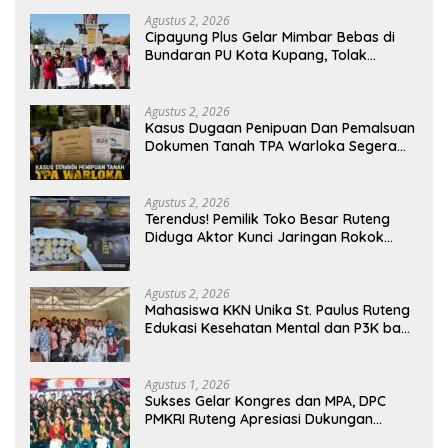
Agustus 2, 2026
Cipayung Plus Gelar Mimbar Bebas di
Bundaran PU Kota Kupang, Tolak
Penyematan Gelar “Raja Timor” kepada
Jokowi
Agustus 2, 2026
Kasus Dugaan Penipuan Dan Pemalsuan
Dokumen Tanah TPA Warloka Segera
Masuk Tahap Gelar Perkara,
Penyelidikan Polres Manggarai Barat
Memasuki Fase Krusial
Agustus 2, 2026
Terendus! Pemilik Toko Besar Ruteng
Diduga Aktor Kunci Jaringan Rokok
Ilegal King Garet Di Flores
Agustus 2, 2026
Mahasiswa KKN Unika St. Paulus Ruteng
Edukasi Kesehatan Mental dan P3K bagi
OMK St. Imaculata Galong, Kota Komba
Utara
Agustus 1, 2026
Sukses Gelar Kongres dan MPA, DPC
PMKRI Ruteng Apresiasi Dukungan
Semua Pihak