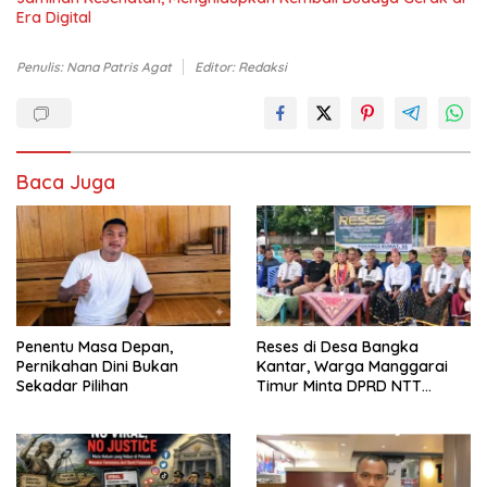
Era Digital
Penulis: Nana Patris Agat
Editor: Redaksi
Baca Juga
Penentu Masa Depan,
Reses di Desa Bangka
Pernikahan Dini Bukan
Kantar, Warga Manggarai
Sekadar Pilihan
Timur Minta DPRD NTT
Perjuangkan Pencabutan
Pergub Larangan Beli BBM
Bersubsidi Bagi Penunggak
Pajak