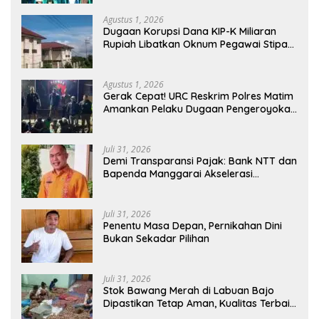
Agustus 1, 2026
Dugaan Korupsi Dana KIP-K Miliaran
Rupiah Libatkan Oknum Pegawai Stipas
Santu Sirilus Ruteng
Agustus 1, 2026
Gerak Cepat! URC Reskrim Polres Matim
Amankan Pelaku Dugaan Pengeroyokan
Di Jawang Golo Kantar
Juli 31, 2026
​Demi Transparansi Pajak: Bank NTT dan
Bapenda Manggarai Akselerasi
Pemasangan Tapping Box
Juli 31, 2026
Penentu Masa Depan, Pernikahan Dini
Bukan Sekadar Pilihan
Juli 31, 2026
Stok Bawang Merah di Labuan Bajo
Dipastikan Tetap Aman, Kualitas Terbaik
dan Harga Murah, Masyarakat Apresiasi