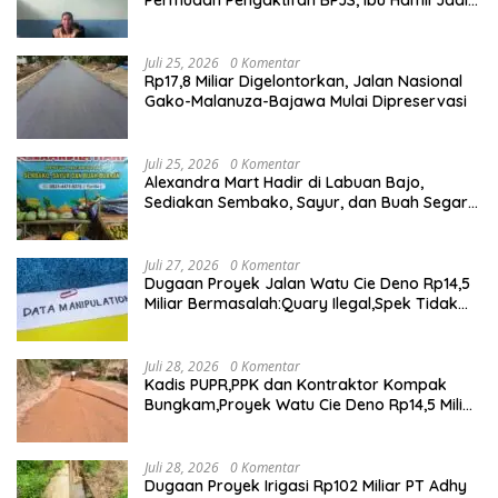
Prioritas
Juli 25, 2026
0 Komentar
Rp17,8 Miliar Digelontorkan, Jalan Nasional
Gako-Malanuza-Bajawa Mulai Dipreservasi
Juli 25, 2026
0 Komentar
Alexandra Mart Hadir di Labuan Bajo,
Sediakan Sembako, Sayur, dan Buah Segar
dengan Harga Bersahabat
Juli 27, 2026
0 Komentar
Dugaan Proyek Jalan Watu Cie Deno Rp14,5
Miliar Bermasalah:Quary Ilegal,Spek Tidak
Sesuai,Lab Tidak Terakreditasi
Juli 28, 2026
0 Komentar
Kadis PUPR,PPK dan Kontraktor Kompak
Bungkam,Proyek Watu Cie Deno Rp14,5 Miliar
Terus Jadi Sorotan
Juli 28, 2026
0 Komentar
Dugaan Proyek Irigasi Rp102 Miliar PT Adhy