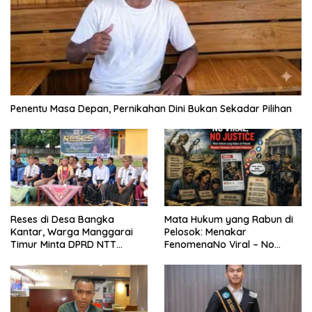
Penentu Masa Depan, Pernikahan Dini Bukan Sekadar Pilihan
Reses di Desa Bangka
Mata Hukum yang Rabun di
Kantar, Warga Manggarai
Pelosok: Menakar
Timur Minta DPRD NTT
FenomenaNo Viral – No
Perjuangkan Pencabutan
Justice dari Bumi Flobamora
Pergub Larangan Beli BBM
Bersubsidi Bagi Penunggak
Pajak