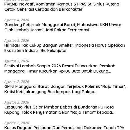
PKKMB Inovatif, Komitmen Kampus STIPAS St. Sirilus Ruteng
Cetak Generasi Cerdas dan Berkarakter
Agustus 4, 2026
Gandeng Peternak Manggarai Barat, Mahasiswa KKN Unwar
Olah Limbah Jerami Jadi Pakan Fermentasi
Agustus 3, 2026
Hilirisasi Tak Cukup Bangun Smelter, Indonesia Harus Ciptakan
Ekosistem Industri Berkelanjutan
Agustus 2, 2026
Festival Lembah Sanpio 2026 Resmi Diluncurkan, Pemkab
Manggarai Timur Kucurkan Rp100 Juta untuk Dukung
Generasi Berkarakter
Agustus 2, 2026
GMNI Manggarai Barat: Jangan Terjebak Polemik ‘Raja Timur’,
Kritisi Kebijakan yang Berdampak bagi Rakyat
Agustus 2, 2026
Cipayung Plus Gelar Mimbar Bebas di Bundaran PU Kota
Kupang, Tolak Penyematan Gelar “Raja Timor” kepada
Jokowi
Agustus 2, 2026
Kasus Dugaan Penipuan Dan Pemalsuan Dokumen Tanah TPA