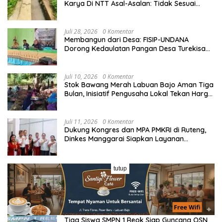
Karya Di NTT Asal-Asalan: Tidak Sesuai
Spek,Diduga Dibackup APH
Juli 28, 2026
0 Komentar
Membangun dari Desa: FISIP-UNDANA
Dorong Kedaulatan Pangan Desa Turekisa
melalui Rekayasa Model Berbasis Modal
Sosial
Juli 10, 2026
0 Komentar
Stok Bawang Merah Labuan Bajo Aman Tiga
Bulan, Inisiatif Pengusaha Lokal Tekan Harga
dan Buka Lapangan Kerja
Juli 11, 2026
0 Komentar
Dukung Kongres dan MPA PMKRI di Ruteng,
Dinkes Manggarai Siapkan Layanan
Kesehatan Gratis
Juli 11, 2026
0 Komentar
tutup
Usai Dilantik Jadi Sekda, Dedikasi Winsesius
Tala Berbuah Bantuan 10 Gedung Sekolah
dari Astra
Juli 11, 2026
0 Komentar
Tiga Siswa SMPN 1 Reok Siap Guncang OSN