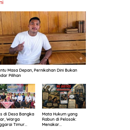
ni
ntu Masa Depan, Pernikahan Dini Bukan
dar Pilihan
s di Desa Bangka
Mata Hukum yang
ar, Warga
Rabun di Pelosok:
ggarai Timur
Menakar
ta DPRD NTT
FenomenaNo Viral –