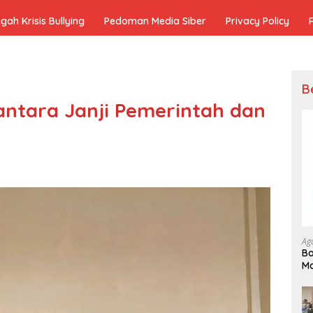
h Krisis Bullying
Pedoman Media Siber
Privacy Policy
B
ntara Janji Pemerintah dan
Ag
Ba
Ma
In