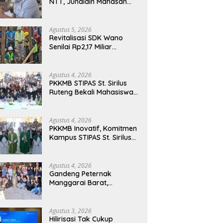
NTT, Junaidin Mahasan
Minta Fokus Pada
Penguatan Kompetensi
Dasar Peserta Didik
Agustus 5, 2026
Revitalisasi SDK Wano
Senilai Rp2,17 Miliar
Dimulai, Tonggak
Penguatan Mutu
Pendidikan di Manggarai
Agustus 4, 2026
Timur
PKKMB STIPAS St. Sirilus
Ruteng Bekali Mahasiswa
Baru dengan Wawasan
Akademik dan Jiwa
Organisasi
Agustus 4, 2026
PKKMB Inovatif, Komitmen
Kampus STIPAS St. Sirilus
Ruteng Cetak Generasi
Cerdas dan Berkarakter
Agustus 4, 2026
Gandeng Peternak
Manggarai Barat,
Mahasiswa KKN Unwar
Olah Limbah Jerami Jadi
Pakan Fermentasi
Agustus 3, 2026
Hilirisasi Tak Cukup