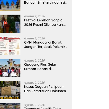
Bangun Smelter, Indonesia
Harus Ciptakan Ekosistem
Industri Berkelanjutan
Agustus 2, 2026
Festival Lembah Sanpio
2026 Resmi Diluncurkan,
Pemkab Manggarai Timur
Kucurkan Rp100 Juta
untuk Dukung Generasi
Agustus 2, 2026
Berkarakter
GMNI Manggarai Barat:
Jangan Terjebak Polemik
‘Raja Timur’, Kritisi
Kebijakan yang
Berdampak bagi Rakyat
Agustus 2, 2026
Cipayung Plus Gelar
Mimbar Bebas di
Bundaran PU Kota
Kupang, Tolak
Penyematan Gelar “Raja
Agustus 2, 2026
Timor” kepada Jokowi
Kasus Dugaan Penipuan
Dan Pemalsuan Dokumen
Tanah TPA Warloka
Segera Masuk Tahap
Gelar Perkara,
Agustus 2, 2026
Penyelidikan Polres
Terendus! Pemilik Toko