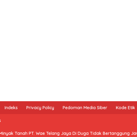
Indeks
Privacy Policy
Pedoman Media Siber
Kode Etik
s
 Minyak Tanah PT. Wae Telang Jaya Di Duga Tidak Bertanggung J