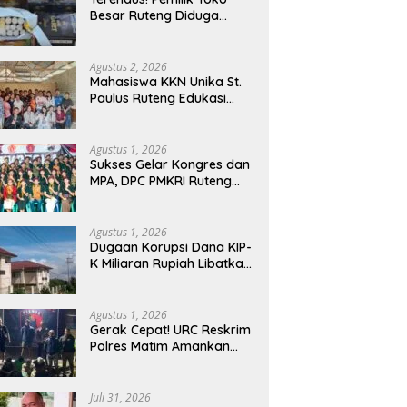
Manggarai Barat
Besar Ruteng Diduga
Memasuki Fase Krusial
Aktor Kunci Jaringan
Rokok Ilegal King Garet Di
Flores
Agustus 2, 2026
Mahasiswa KKN Unika St.
Paulus Ruteng Edukasi
Kesehatan Mental dan P3K
bagi OMK St. Imaculata
Galong, Kota Komba
Agustus 1, 2026
Utara
Sukses Gelar Kongres dan
MPA, DPC PMKRI Ruteng
Apresiasi Dukungan
Semua Pihak
Agustus 1, 2026
Dugaan Korupsi Dana KIP-
K Miliaran Rupiah Libatkan
Oknum Pegawai Stipas
Santu Sirilus Ruteng
Agustus 1, 2026
Gerak Cepat! URC Reskrim
Polres Matim Amankan
Pelaku Dugaan
Pengeroyokan Di Jawang
Golo Kantar
Juli 31, 2026