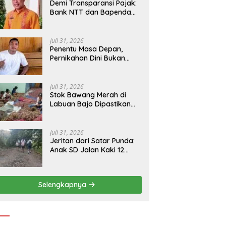
​Demi Transparansi Pajak:
Bank NTT dan Bapenda
Manggarai Akselerasi
Pemasangan Tapping Box
Juli 31, 2026
Penentu Masa Depan,
Pernikahan Dini Bukan
Sekadar Pilihan
Juli 31, 2026
Stok Bawang Merah di
Labuan Bajo Dipastikan
Tetap Aman, Kualitas
Terbaik dan Harga Murah,
Masyarakat Apresiasi
Juli 31, 2026
Peran Ninonk
Jeritan dari Satar Punda:
Anak SD Jalan Kaki 12
Kilometer, Seberangi
Sungai dan Hutan Demi
Sekolah, Warga Desak
Selengkapnya
Bupati Manggarai Timur
Bertindak