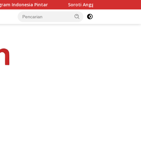
Soroti Anggaran Dasacita NTT, Junaidin Mahasan Minta Fo