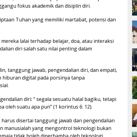
gangu fokus akademik dan disiplin diri.
 ciptaan Tuhan yang memiliki martabat, potensi dan
reka lalai terhadap belajar, doa, atau interaksi
ian diri salah satu nilai penting dalam
in, tanggung jawab, pengendalian diri, dan empati,
iburan digital pada porsinya tanpa
ial.
ndalian diri: “ segala sesuatu halal bagiku, tetapi
 oleh suatu apa pun” (1 korintus 6: 12).
harus disertai tanggung jawab dan pengendalian
lain manusialah yang mengontrol teknologi bukan
maja tidak boleh diperhamba oleh teknologi.