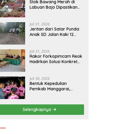
Stok Bawang Merah di
Labuan Bajo Dipastikan
Tetap Aman, Kualitas
Terbaik dan Harga Murah,
Masyarakat Apresiasi
Juli 31, 2026
Peran Ninonk
Jeritan dari Satar Punda:
Anak SD Jalan Kaki 12
Kilometer, Seberangi
Sungai dan Hutan Demi
Sekolah, Warga Desak
Juli 31, 2026
Bupati Manggarai Timur
Rakor Forkopimcam Reok
Bertindak
Hadirkan Solusi Konkret
BBM Subsidi, Jadi Harapan
Baru Petani dan Nelayan
Juli 30, 2026
Bentuk Kepedulian
Pemkab Manggarai,
Bupati Hery Nabit
Sambangi Kontingen
Jamda X NTT dan Titip
Selengkapnya
Pesan Jati Diri