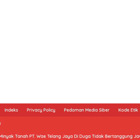
Indeks
Privacy Policy
Pedoman Media Siber
Kode Etik
s
 Minyak Tanah PT. Wae Telang Jaya Di Duga Tidak Bertanggung J