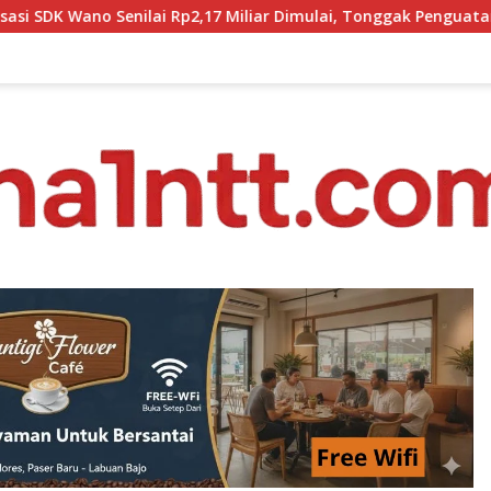
i Rp2,17 Miliar Dimulai, Tonggak Penguatan Mutu Pendidikan di