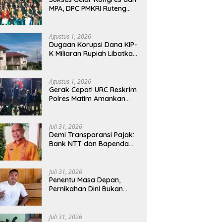
MPA, DPC PMKRI Ruteng
Apresiasi Dukungan
Semua Pihak
Agustus 1, 2026
Dugaan Korupsi Dana KIP-
K Miliaran Rupiah Libatkan
Oknum Pegawai Stipas
Santu Sirilus Ruteng
Agustus 1, 2026
Gerak Cepat! URC Reskrim
Polres Matim Amankan
Pelaku Dugaan
Pengeroyokan Di Jawang
Golo Kantar
Juli 31, 2026
​Demi Transparansi Pajak:
Bank NTT dan Bapenda
Manggarai Akselerasi
Pemasangan Tapping Box
Juli 31, 2026
Penentu Masa Depan,
Pernikahan Dini Bukan
Sekadar Pilihan
Juli 31, 2026