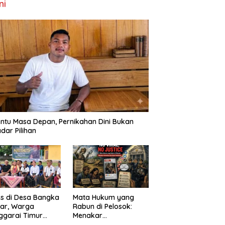
ni
ntu Masa Depan, Pernikahan Dini Bukan
dar Pilihan
s di Desa Bangka
Mata Hukum yang
ar, Warga
Rabun di Pelosok:
ggarai Timur
Menakar
ta DPRD NTT
FenomenaNo Viral –