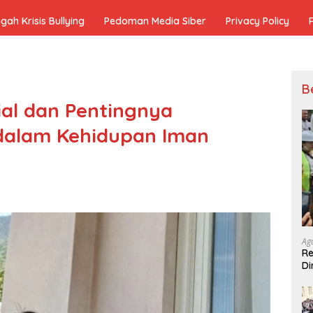
h Krisis Bullying
Pedoman Media Siber
Privacy Policy
B
al dan Pentingnya
 dalam Kehidupan Iman
Ag
Re
Di
Pe