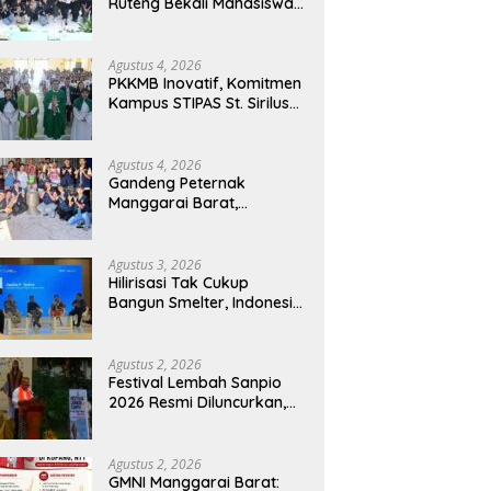
Ruteng Bekali Mahasiswa
Baru dengan Wawasan
Akademik dan Jiwa
Organisasi
Agustus 4, 2026
PKKMB Inovatif, Komitmen
Kampus STIPAS St. Sirilus
Ruteng Cetak Generasi
Cerdas dan Berkarakter
Agustus 4, 2026
Gandeng Peternak
Manggarai Barat,
Mahasiswa KKN Unwar
Olah Limbah Jerami Jadi
Pakan Fermentasi
Agustus 3, 2026
Hilirisasi Tak Cukup
Bangun Smelter, Indonesia
Harus Ciptakan Ekosistem
Industri Berkelanjutan
Agustus 2, 2026
Festival Lembah Sanpio
2026 Resmi Diluncurkan,
Pemkab Manggarai Timur
Kucurkan Rp100 Juta
untuk Dukung Generasi
Agustus 2, 2026
Berkarakter
GMNI Manggarai Barat: