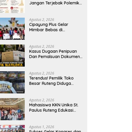
Jangan Terjebak Polemik
‘Raja Timur’, Kritisi
Kebijakan yang
Berdampak bagi Rakyat
Agustus 2, 2026
Cipayung Plus Gelar
Mimbar Bebas di
Bundaran PU Kota
Kupang, Tolak
Penyematan Gelar “Raja
Agustus 2, 2026
Timor” kepada Jokowi
Kasus Dugaan Penipuan
Dan Pemalsuan Dokumen
Tanah TPA Warloka
Segera Masuk Tahap
Gelar Perkara,
Agustus 2, 2026
Penyelidikan Polres
Terendus! Pemilik Toko
Manggarai Barat
Besar Ruteng Diduga
Memasuki Fase Krusial
Aktor Kunci Jaringan
Rokok Ilegal King Garet Di
Flores
Agustus 2, 2026
Mahasiswa KKN Unika St.
Paulus Ruteng Edukasi
Kesehatan Mental dan P3K
bagi OMK St. Imaculata
Galong, Kota Komba
Agustus 1, 2026
Utara
Sukses Gelar Kongres dan