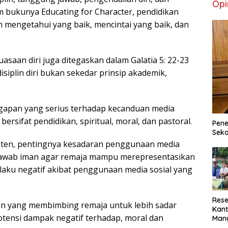
Opi
 bukunya Educating for Character, pendidikan
mengetahui yang baik, mencintai yang baik, dan
asaan diri juga ditegaskan dalam Galatia 5: 22-23
isiplin diri bukan sekedar prinsip akademik,
apan yang serius terhadap kecanduan media
rsifat pendidikan, spiritual, moral, dan pastoral.
Pene
Seka
sten, pentingnya kesadaran penggunaan media
 jawab iman agar remaja mampu merepresentasikan
rilaku negatif akibat penggunaan media sosial yang
Rese
an yang membimbing remaja untuk lebih sadar
Kant
otensi dampak negatif terhadap, moral dan
Man
Min