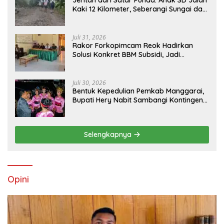
Jeritan dari Satar Punda: Anak SD Jalan
Kaki 12 Kilometer, Seberangi Sungai dan
Hutan Demi Sekolah, Warga Desak
Bupati Manggarai Timur Bertindak
Juli 31, 2026
Rakor Forkopimcam Reok Hadirkan
Solusi Konkret BBM Subsidi, Jadi
Harapan Baru Petani dan Nelayan
Juli 30, 2026
Bentuk Kepedulian Pemkab Manggarai,
Bupati Hery Nabit Sambangi Kontingen
Jamda X NTT dan Titip Pesan Jati Diri
Selengkapnya
Opini