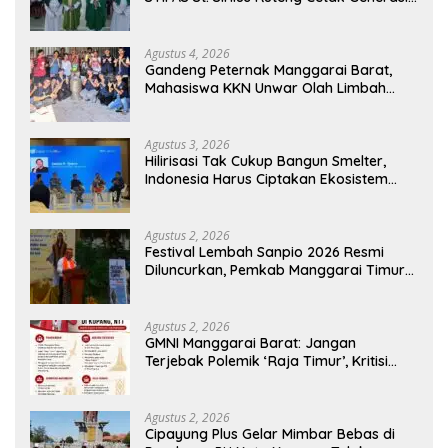
Cerdas dan Berkarakter
Agustus 4, 2026
Gandeng Peternak Manggarai Barat,
Mahasiswa KKN Unwar Olah Limbah
Jerami Jadi Pakan Fermentasi
Agustus 3, 2026
Hilirisasi Tak Cukup Bangun Smelter,
Indonesia Harus Ciptakan Ekosistem
Industri Berkelanjutan
Agustus 2, 2026
Festival Lembah Sanpio 2026 Resmi
Diluncurkan, Pemkab Manggarai Timur
Kucurkan Rp100 Juta untuk Dukung
Generasi Berkarakter
Agustus 2, 2026
GMNI Manggarai Barat: Jangan
Terjebak Polemik ‘Raja Timur’, Kritisi
Kebijakan yang Berdampak bagi
Rakyat
Agustus 2, 2026
Cipayung Plus Gelar Mimbar Bebas di