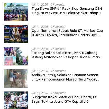
Juli 11, 2026
0 Komentar
Tiga Siswa SMPN 1 Reok Siap Guncang OSN
Tingkat Provinsi Usai Lolos Seleksi Tahap 2
Juli 11, 2026
0 Komentar
Open Turnamen Sepak Bola ST. Markus Cup
III Resmi Dibuka, Perebutkan Hadiah Rp10
Juta
Juli 13, 2026
0 Komentar
Pasang Baliho Sosialisasi, PMKRI Cabang
Ruteng Matangkan Kesiapan Tuan Rumah
Kongres dan MPA Nasional
Juli 13, 2026
0 Komentar
Andhika Family Salurkan Bantuan Semen
untuk Pembangunan Masjid Nurul Yaqin,
Wujud Nyata Kepedulian terhadap Rumah
Ibadah
Juli 13, 2026
0 Komentar
Bungkam Kaka Botek di Final, Liberty FC
Segel Takhta Juara GTA Cup Jilid 3