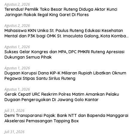
Agustus 2, 2026
Terendus! Pemilik Toko Besar Ruteng Diduga Aktor Kunci
Jaringan Rokok Ilegal King Garet Di Flores
Agustus 2, 2026
Mahasiswa KKN Unika St. Paulus Ruteng Edukasi Kesehatan
Mental dan P3K bagi OMK St. Imaculata Galong, Kota Komba
Utara
Agustus 1, 2026
Sukses Gelar Kongres dan MPA, DPC PMKRI Ruteng Apresiasi
Dukungan Semua Pihak
Agustus 1, 2026
Dugaan Korupsi Dana KIP-K Miliaran Rupiah Libatkan Oknum
Pegawai Stipas Santu Sirilus Ruteng
Agustus 1, 2026
Gerak Cepat! URC Reskrim Polres Matim Amankan Pelaku
Dugaan Pengeroyokan Di Jawang Golo Kantar
Juli 31, 2026
​Demi Transparansi Pajak: Bank NTT dan Bapenda Manggarai
Akselerasi Pemasangan Tapping Box
Juli 31, 2026