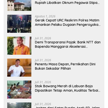
Rupiah Libatkan Oknum Pegawai Stipas
Santu Sirilus Ruteng
Agustus 1, 2026
Gerak Cepat! URC Reskrim Polres Matim
Amankan Pelaku Dugaan Pengeroyokan
Di Jawang Golo Kantar
Juli 31, 2026
​Demi Transparansi Pajak: Bank NTT dan
Bapenda Manggarai Akselerasi
Pemasangan Tapping Box
Juli 31, 2026
Penentu Masa Depan, Pernikahan Dini
Bukan Sekadar Pilihan
Juli 31, 2026
Stok Bawang Merah di Labuan Bajo
Dipastikan Tetap Aman, Kualitas Terbaik
dan Harga Murah, Masyarakat Apresiasi
Peran Ninonk
Juli 31, 2026