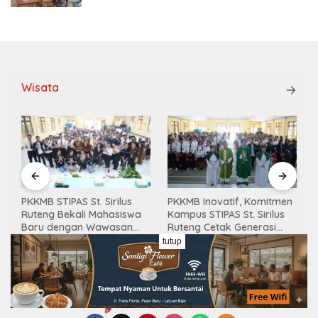
Wisata
PKKMB Inovatif, Komitmen
Gandeng Peternak
Kampus STIPAS St. Sirilus
Manggarai Barat,
Ruteng Cetak Generasi
Mahasiswa KKN Unwar
Cerdas dan Berkarakter
Olah Limbah Jerami Jadi
tutup
Pakan Fermentasi