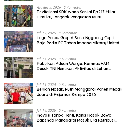
Agustus 5, 2026
0 Komentar
Revitalisasi SDK Wano Senilai Rp2,17 Miliar
Dimulai, Tonggak Penguatan Mutu
Pendidikan di Manggarai Timur
Juli 13, 2026
0 Komentar
Laga Panas Grup A Sano Nggoang Cup I:
Bajo Pedia FC Tahan Imbang Viktory United
1-1, Pelatih dan Manajemen Puji Sportivitas
Tim
Juli 13, 2026
0 Komentar
Kabulkan Aduan Warga, Komnas HAM
Desak TNI Hentikan Aktivitas di Lahan
Sengketa Tonggurambang
Juli 14, 2026
0 Komentar
Berlian Nasak, Putri Manggarai Panen Medali
Juara di Kejurnas Kempo 2026
Juli 16, 2026
0 Komentar
Inovasi Tanpa Henti, Kanis Nasak Bawa
Bapenda Manggarai Masuk Era Retribusi
Digital