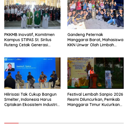
PKKMB Inovatif, Komitmen
Gandeng Peternak
Kampus STIPAS St. Sirilus
Manggarai Barat, Mahasiswa
Ruteng Cetak Generasi
KKN Unwar Olah Limbah
Cerdas dan Berkarakter
Jerami Jadi Pakan
Fermentasi
Hilirisasi Tak Cukup Bangun
Festival Lembah Sanpio 2026
Smelter, Indonesia Harus
Resmi Diluncurkan, Pemkab
Ciptakan Ekosistem Industri
Manggarai Timur Kucurkan
Berkelanjutan
Rp100 Juta untuk Dukung
Generasi Berkarakter