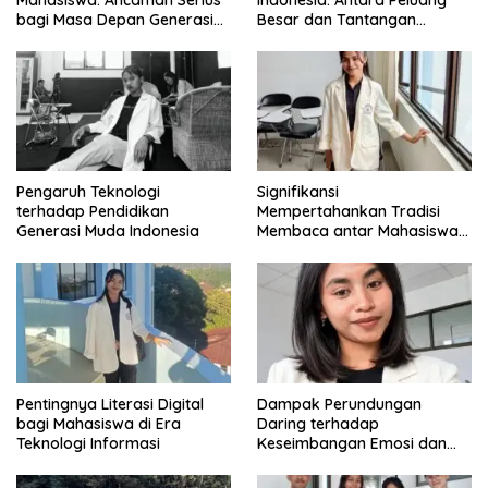
Mahasiswa: Ancaman Serius
Indonesia: Antara Peluang
bagi Masa Depan Generasi
Besar dan Tantangan
Intelektual
Zaman
Pengaruh Teknologi
Signifikansi
terhadap Pendidikan
Mempertahankan Tradisi
Generasi Muda Indonesia
Membaca antar Mahasiswa
di Era Digital
Pentingnya Literasi Digital
Dampak Perundungan
bagi Mahasiswa di Era
Daring terhadap
Teknologi Informasi
Keseimbangan Emosi dan
Kesehatan Mental Remaja