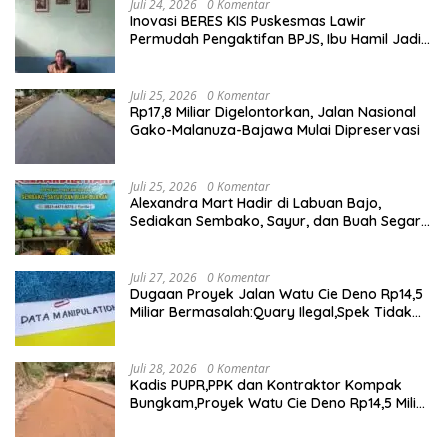
Juli 24, 2026
0 Komentar
Inovasi BERES KIS Puskesmas Lawir
Permudah Pengaktifan BPJS, Ibu Hamil Jadi
Prioritas
Juli 25, 2026
0 Komentar
Rp17,8 Miliar Digelontorkan, Jalan Nasional
Gako-Malanuza-Bajawa Mulai Dipreservasi
Juli 25, 2026
0 Komentar
Alexandra Mart Hadir di Labuan Bajo,
Sediakan Sembako, Sayur, dan Buah Segar
dengan Harga Bersahabat
Juli 27, 2026
0 Komentar
Dugaan Proyek Jalan Watu Cie Deno Rp14,5
Miliar Bermasalah:Quary Ilegal,Spek Tidak
Sesuai,Lab Tidak Terakreditasi
Juli 28, 2026
0 Komentar
Kadis PUPR,PPK dan Kontraktor Kompak
Bungkam,Proyek Watu Cie Deno Rp14,5 Miliar
Terus Jadi Sorotan