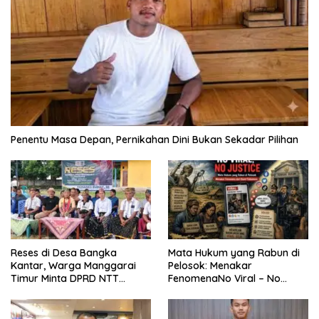
Penentu Masa Depan, Pernikahan Dini Bukan Sekadar Pilihan
Reses di Desa Bangka
Mata Hukum yang Rabun di
Kantar, Warga Manggarai
Pelosok: Menakar
Timur Minta DPRD NTT
FenomenaNo Viral – No
Perjuangkan Pencabutan
Justice dari Bumi Flobamora
Pergub Larangan Beli BBM
Bersubsidi Bagi Penunggak