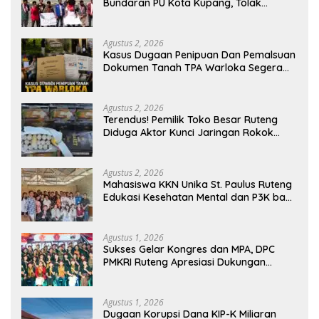
Bundaran PU Kota Kupang, Tolak
Penyematan Gelar “Raja Timor” kepada
Jokowi
Agustus 2, 2026
Kasus Dugaan Penipuan Dan Pemalsuan
Dokumen Tanah TPA Warloka Segera
Masuk Tahap Gelar Perkara,
Penyelidikan Polres Manggarai Barat
Memasuki Fase Krusial
Agustus 2, 2026
Terendus! Pemilik Toko Besar Ruteng
Diduga Aktor Kunci Jaringan Rokok
Ilegal King Garet Di Flores
Agustus 2, 2026
Mahasiswa KKN Unika St. Paulus Ruteng
Edukasi Kesehatan Mental dan P3K bagi
OMK St. Imaculata Galong, Kota Komba
Utara
Agustus 1, 2026
Sukses Gelar Kongres dan MPA, DPC
PMKRI Ruteng Apresiasi Dukungan
Semua Pihak
Agustus 1, 2026
Dugaan Korupsi Dana KIP-K Miliaran