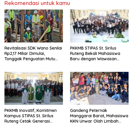
Rekomendasi untuk kamu
Revitalisasi SDK Wano Senilai
PKKMB STIPAS St. Sirilus
Rp2,17 Miliar Dimulai,
Ruteng Bekali Mahasiswa
Tonggak Penguatan Mutu
Baru dengan Wawasan
Pendidikan di Manggarai
Akademik dan Jiwa
Timur
Organisasi
PKKMB Inovatif, Komitmen
Gandeng Peternak
Kampus STIPAS St. Sirilus
Manggarai Barat, Mahasiswa
Ruteng Cetak Generasi
KKN Unwar Olah Limbah
Cerdas dan Berkarakter
Jerami Jadi Pakan
Fermentasi