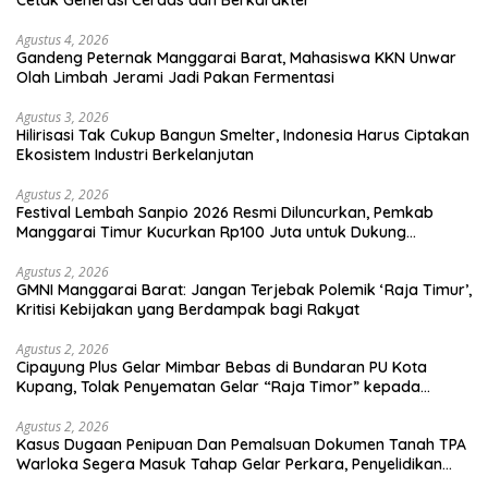
Agustus 4, 2026
Gandeng Peternak Manggarai Barat, Mahasiswa KKN Unwar
Olah Limbah Jerami Jadi Pakan Fermentasi
Agustus 3, 2026
Hilirisasi Tak Cukup Bangun Smelter, Indonesia Harus Ciptakan
Ekosistem Industri Berkelanjutan
Agustus 2, 2026
Festival Lembah Sanpio 2026 Resmi Diluncurkan, Pemkab
Manggarai Timur Kucurkan Rp100 Juta untuk Dukung
Generasi Berkarakter
Agustus 2, 2026
GMNI Manggarai Barat: Jangan Terjebak Polemik ‘Raja Timur’,
Kritisi Kebijakan yang Berdampak bagi Rakyat
Agustus 2, 2026
Cipayung Plus Gelar Mimbar Bebas di Bundaran PU Kota
Kupang, Tolak Penyematan Gelar “Raja Timor” kepada
Jokowi
Agustus 2, 2026
Kasus Dugaan Penipuan Dan Pemalsuan Dokumen Tanah TPA
Warloka Segera Masuk Tahap Gelar Perkara, Penyelidikan
Polres Manggarai Barat Memasuki Fase Krusial