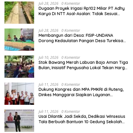
Juli 28, 2026
0 Komentar
Dugaan Proyek Irigasi Rp102 Miliar PT Adhy
Karya Di NTT Asal-Asalan: Tidak Sesuai
Spek,Diduga Dibackup APH
Juli 28, 2026
0 Komentar
Membangun dari Desa: FISIP-UNDANA
Dorong Kedaulatan Pangan Desa Turekisa
melalui Rekayasa Model Berbasis Modal
Sosial
Juli 10, 2026
0 Komentar
Stok Bawang Merah Labuan Bajo Aman Tiga
Bulan, Inisiatif Pengusaha Lokal Tekan Harga
dan Buka Lapangan Kerja
Juli 11, 2026
0 Komentar
Dukung Kongres dan MPA PMKRI di Ruteng,
Dinkes Manggarai Siapkan Layanan
Kesehatan Gratis
Juli 11, 2026
0 Komentar
Usai Dilantik Jadi Sekda, Dedikasi Winsesius
Tala Berbuah Bantuan 10 Gedung Sekolah
dari Astra