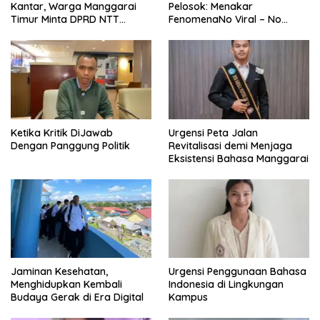
Kantar, Warga Manggarai
Pelosok: Menakar
Timur Minta DPRD NTT
FenomenaNo Viral – No
Perjuangkan Pencabutan
Justice dari Bumi Flobamora
Pergub Larangan Beli BBM
Bersubsidi Bagi Penunggak
Pajak
Ketika Kritik DiJawab
Urgensi Peta Jalan
Dengan Panggung Politik
Revitalisasi demi Menjaga
Eksistensi Bahasa Manggarai
Jaminan Kesehatan,
Urgensi Penggunaan Bahasa
Menghidupkan Kembali
Indonesia di Lingkungan
Budaya Gerak di Era Digital
Kampus