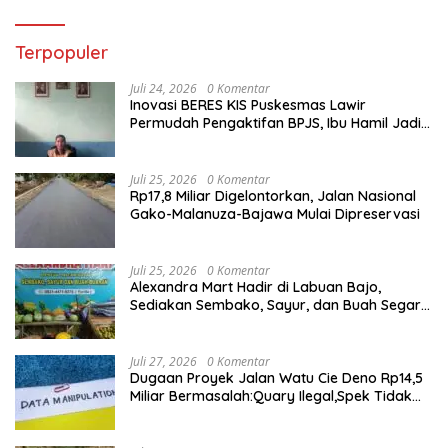
Terpopuler
Juli 24, 2026
0 Komentar
Inovasi BERES KIS Puskesmas Lawir
Permudah Pengaktifan BPJS, Ibu Hamil Jadi
Prioritas
Juli 25, 2026
0 Komentar
Rp17,8 Miliar Digelontorkan, Jalan Nasional
Gako-Malanuza-Bajawa Mulai Dipreservasi
Juli 25, 2026
0 Komentar
Alexandra Mart Hadir di Labuan Bajo,
Sediakan Sembako, Sayur, dan Buah Segar
dengan Harga Bersahabat
Juli 27, 2026
0 Komentar
Dugaan Proyek Jalan Watu Cie Deno Rp14,5
Miliar Bermasalah:Quary Ilegal,Spek Tidak
Sesuai,Lab Tidak Terakreditasi