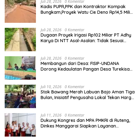
Juli 28, 2026
0 Komentar
Kadis PUPR,PPK dan Kontraktor Kompak
Bungkam,Proyek Watu Cie Deno Rp14,5 Miliar
Terus Jadi Sorotan
Juli 28, 2026
0 Komentar
Dugaan Proyek Irigasi Rp102 Miliar PT Adhy
Karya Di NTT Asal-Asalan: Tidak Sesuai
Spek,Diduga Dibackup APH
Juli 28, 2026
0 Komentar
Membangun dari Desa: FISIP-UNDANA
Dorong Kedaulatan Pangan Desa Turekisa
melalui Rekayasa Model Berbasis Modal
Sosial
Juli 10, 2026
0 Komentar
Stok Bawang Merah Labuan Bajo Aman Tiga
Bulan, Inisiatif Pengusaha Lokal Tekan Harga
dan Buka Lapangan Kerja
Juli 11, 2026
0 Komentar
Dukung Kongres dan MPA PMKRI di Ruteng,
Dinkes Manggarai Siapkan Layanan
Kesehatan Gratis