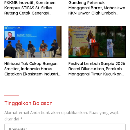
PKKMB Inovatif, Komitmen
Gandeng Peternak
Kampus STIPAS St. Sirilus
Manggarai Barat, Mahasiswa
Ruteng Cetak Generasi
KKN Unwar Olah Limbah
Cerdas dan Berkarakter
Jerami Jadi Pakan
Fermentasi
Hilirisasi Tak Cukup Bangun
Festival Lembah Sanpio 2026
Smelter, Indonesia Harus
Resmi Diluncurkan, Pemkab
Ciptakan Ekosistem Industri
Manggarai Timur Kucurkan
Berkelanjutan
Rp100 Juta untuk Dukung
Generasi Berkarakter
Tinggalkan Balasan
Alamat email Anda tidak akan dipublikasikan.
Ruas yang wajib
ditandai
*