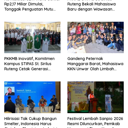
Rp2,17 Miliar Dimulai,
Ruteng Bekali Mahasiswa
Tonggak Penguatan Mutu
Baru dengan Wawasan
Pendidikan di Manggarai
Akademik dan Jiwa
Timur
Organisasi
PKKMB Inovatif, Komitmen
Gandeng Peternak
Kampus STIPAS St. Sirilus
Manggarai Barat, Mahasiswa
Ruteng Cetak Generasi
KKN Unwar Olah Limbah
Cerdas dan Berkarakter
Jerami Jadi Pakan
Fermentasi
Hilirisasi Tak Cukup Bangun
Festival Lembah Sanpio 2026
Smelter, Indonesia Harus
Resmi Diluncurkan, Pemkab