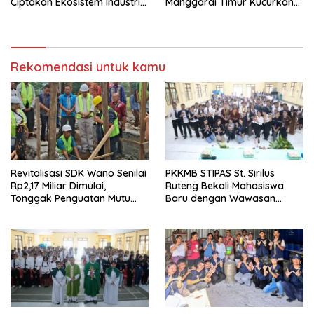
Ciptakan Ekosistem Industri
Manggarai Timur Kucurkan
Berkelanjutan
Rp100 Juta untuk Dukung
Generasi Berkarakter
Rekomendasi untuk kamu
Revitalisasi SDK Wano Senilai
PKKMB STIPAS St. Sirilus
Rp2,17 Miliar Dimulai,
Ruteng Bekali Mahasiswa
Tonggak Penguatan Mutu
Baru dengan Wawasan
Pendidikan di Manggarai
Akademik dan Jiwa
Timur
Organisasi