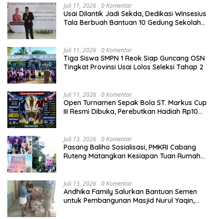
Juli 11, 2026
0 Komentar
Usai Dilantik Jadi Sekda, Dedikasi Winsesius
Tala Berbuah Bantuan 10 Gedung Sekolah
dari Astra
Juli 11, 2026
0 Komentar
Tiga Siswa SMPN 1 Reok Siap Guncang OSN
Tingkat Provinsi Usai Lolos Seleksi Tahap 2
Juli 11, 2026
0 Komentar
Open Turnamen Sepak Bola ST. Markus Cup
III Resmi Dibuka, Perebutkan Hadiah Rp10
Juta
Juli 13, 2026
0 Komentar
Pasang Baliho Sosialisasi, PMKRI Cabang
Ruteng Matangkan Kesiapan Tuan Rumah
Kongres dan MPA Nasional
Juli 13, 2026
0 Komentar
Andhika Family Salurkan Bantuan Semen
untuk Pembangunan Masjid Nurul Yaqin,
Wujud Nyata Kepedulian terhadap Rumah
Ibadah