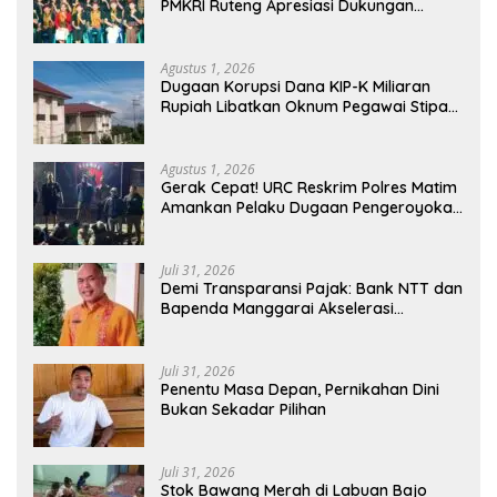
PMKRI Ruteng Apresiasi Dukungan
Semua Pihak
Agustus 1, 2026
Dugaan Korupsi Dana KIP-K Miliaran
Rupiah Libatkan Oknum Pegawai Stipas
Santu Sirilus Ruteng
Agustus 1, 2026
Gerak Cepat! URC Reskrim Polres Matim
Amankan Pelaku Dugaan Pengeroyokan
Di Jawang Golo Kantar
Juli 31, 2026
​Demi Transparansi Pajak: Bank NTT dan
Bapenda Manggarai Akselerasi
Pemasangan Tapping Box
Juli 31, 2026
Penentu Masa Depan, Pernikahan Dini
Bukan Sekadar Pilihan
Juli 31, 2026
Stok Bawang Merah di Labuan Bajo