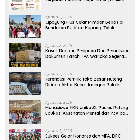
Kebijakan yang Berdampak bagi
Rakyat
Agustus 2, 2026
Cipayung Plus Gelar Mimbar Bebas di
Bundaran PU Kota Kupang, Tolak
Penyematan Gelar “Raja Timor” kepada
Jokowi
Agustus 2, 2026
Kasus Dugaan Penipuan Dan Pemalsuan
Dokumen Tanah TPA Warloka Segera
Masuk Tahap Gelar Perkara,
Penyelidikan Polres Manggarai Barat
Memasuki Fase Krusial
Agustus 2, 2026
Terendus! Pemilik Toko Besar Ruteng
Diduga Aktor Kunci Jaringan Rokok
Ilegal King Garet Di Flores
Agustus 2, 2026
Mahasiswa KKN Unika St. Paulus Ruteng
Edukasi Kesehatan Mental dan P3K bagi
OMK St. Imaculata Galong, Kota Komba
Utara
Agustus 1, 2026
Sukses Gelar Kongres dan MPA, DPC