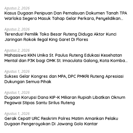
Jokowi
Agustus 2, 2026
Kasus Dugaan Penipuan Dan Pemalsuan Dokumen Tanah TPA
Warloka Segera Masuk Tahap Gelar Perkara, Penyelidikan
Polres Manggarai Barat Memasuki Fase Krusial
Agustus 2, 2026
Terendus! Pemilik Toko Besar Ruteng Diduga Aktor Kunci
Jaringan Rokok Ilegal King Garet Di Flores
Agustus 2, 2026
Mahasiswa KKN Unika St. Paulus Ruteng Edukasi Kesehatan
Mental dan P3K bagi OMK St. Imaculata Galong, Kota Komba
Utara
Agustus 1, 2026
Sukses Gelar Kongres dan MPA, DPC PMKRI Ruteng Apresiasi
Dukungan Semua Pihak
Agustus 1, 2026
Dugaan Korupsi Dana KIP-K Miliaran Rupiah Libatkan Oknum
Pegawai Stipas Santu Sirilus Ruteng
Agustus 1, 2026
Gerak Cepat! URC Reskrim Polres Matim Amankan Pelaku
Dugaan Pengeroyokan Di Jawang Golo Kantar