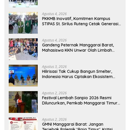
Akademik dan Jiwa Organisasi
Agustus 4, 2026
PKKMB Inovatif, Komitmen Kampus
STIPAS St. Sirilus Ruteng Cetak Generasi
Cerdas dan Berkarakter
Agustus 4, 2026
Gandeng Peternak Manggarai Barat,
Mahasiswa KKN Unwar Olah Limbah
Jerami Jadi Pakan Fermentasi
Agustus 3, 2026
Hilirisasi Tak Cukup Bangun Smelter,
Indonesia Harus Ciptakan Ekosistem
Industri Berkelanjutan
Agustus 2, 2026
Festival Lembah Sanpio 2026 Resmi
Diluncurkan, Pemkab Manggarai Timur
Kucurkan Rp100 Juta untuk Dukung
Generasi Berkarakter
Agustus 2, 2026
GMNI Manggarai Barat: Jangan
Terjebak Polemik ‘Raja Timur’, Kritisi