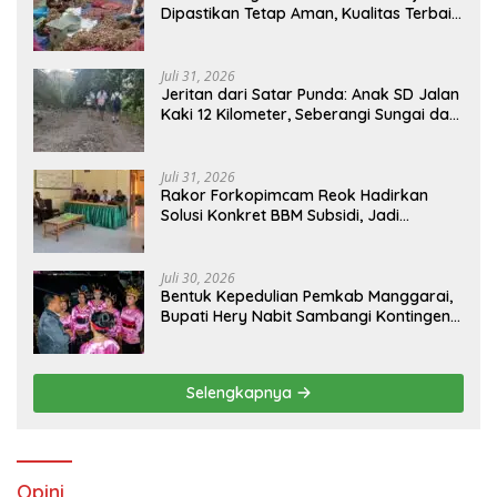
Dipastikan Tetap Aman, Kualitas Terbaik
dan Harga Murah, Masyarakat Apresiasi
Peran Ninonk
Juli 31, 2026
Jeritan dari Satar Punda: Anak SD Jalan
Kaki 12 Kilometer, Seberangi Sungai dan
Hutan Demi Sekolah, Warga Desak
Bupati Manggarai Timur Bertindak
Juli 31, 2026
Rakor Forkopimcam Reok Hadirkan
Solusi Konkret BBM Subsidi, Jadi
Harapan Baru Petani dan Nelayan
Juli 30, 2026
Bentuk Kepedulian Pemkab Manggarai,
Bupati Hery Nabit Sambangi Kontingen
Jamda X NTT dan Titip Pesan Jati Diri
Selengkapnya
Opini