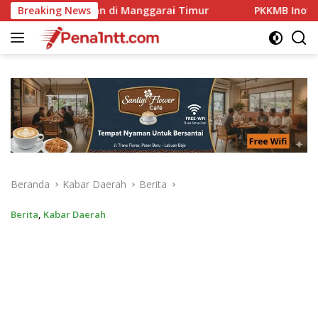
Langsung
garai Timur
Breaking News
PKKMB Inovatif, Komitmen Kampus STIPAS St
ke
konten
Beranda
Kabar Daerah
Berita
Berita
,
Kabar Daerah