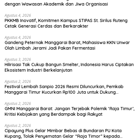
dengan Wawasan Akademik dan Jiwa Organisasi
Agustus 4, 2026
PKKMB Inovatif, Komitmen Kampus STIPAS St. Sirilus Ruteng
Cetak Generasi Cerdas dan Berkarakter
Agustus 4, 2026
Gandeng Peternak Manggarai Barat, Mahasiswa KKN Unwar
Olah Limbah Jerami Jadi Pakan Fermentasi
Agustus 3, 2026
Hilirisasi Tak Cukup Bangun Smelter, Indonesia Harus Ciptakan
Ekosistem Industri Berkelanjutan
Agustus 2, 2026
Festival Lembah Sanpio 2026 Resmi Diluncurkan, Pemkab
Manggarai Timur Kucurkan Rp100 Juta untuk Dukung
Generasi Berkarakter
Agustus 2, 2026
GMNI Manggarai Barat: Jangan Terjebak Polemik ‘Raja Timur’,
Kritisi Kebijakan yang Berdampak bagi Rakyat
Agustus 2, 2026
Cipayung Plus Gelar Mimbar Bebas di Bundaran PU Kota
Kupang, Tolak Penyematan Gelar “Raja Timor” kepada