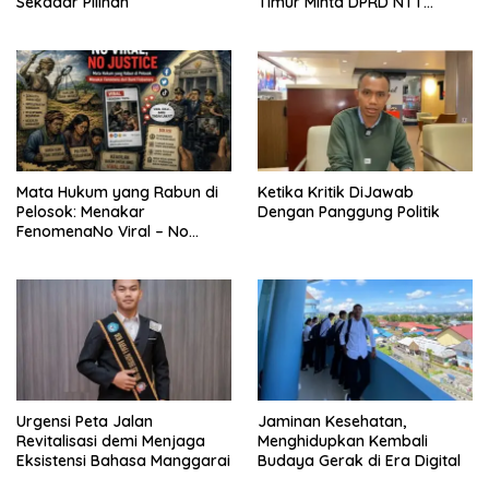
Sekadar Pilihan
Timur Minta DPRD NTT
Perjuangkan Pencabutan
Pergub Larangan Beli BBM
Bersubsidi Bagi Penunggak
Pajak
Mata Hukum yang Rabun di
Ketika Kritik DiJawab
Pelosok: Menakar
Dengan Panggung Politik
FenomenaNo Viral – No
Justice dari Bumi Flobamora
Urgensi Peta Jalan
Jaminan Kesehatan,
Revitalisasi demi Menjaga
Menghidupkan Kembali
Eksistensi Bahasa Manggarai
Budaya Gerak di Era Digital