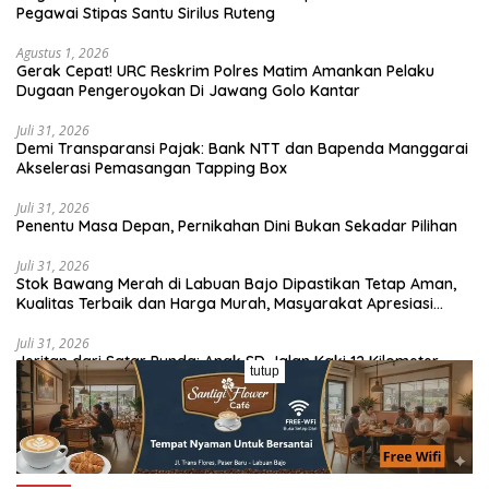
Pegawai Stipas Santu Sirilus Ruteng
Agustus 1, 2026
Gerak Cepat! URC Reskrim Polres Matim Amankan Pelaku
Dugaan Pengeroyokan Di Jawang Golo Kantar
Juli 31, 2026
​Demi Transparansi Pajak: Bank NTT dan Bapenda Manggarai
Akselerasi Pemasangan Tapping Box
Juli 31, 2026
Penentu Masa Depan, Pernikahan Dini Bukan Sekadar Pilihan
Juli 31, 2026
Stok Bawang Merah di Labuan Bajo Dipastikan Tetap Aman,
Kualitas Terbaik dan Harga Murah, Masyarakat Apresiasi
Peran Ninonk
Juli 31, 2026
Jeritan dari Satar Punda: Anak SD Jalan Kaki 12 Kilometer,
tutup
Seberangi Sungai dan Hutan Demi Sekolah, Warga Desak
Bupati Manggarai Timur Bertindak
Selengkapnya