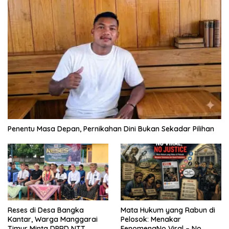
Penentu Masa Depan, Pernikahan Dini Bukan Sekadar Pilihan
Reses di Desa Bangka
Mata Hukum yang Rabun di
Kantar, Warga Manggarai
Pelosok: Menakar
Timur Minta DPRD NTT
FenomenaNo Viral – No