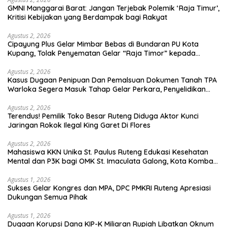
GMNI Manggarai Barat: Jangan Terjebak Polemik ‘Raja Timur’,
Kritisi Kebijakan yang Berdampak bagi Rakyat
Agustus 2, 2026
Cipayung Plus Gelar Mimbar Bebas di Bundaran PU Kota
Kupang, Tolak Penyematan Gelar “Raja Timor” kepada
Jokowi
Agustus 2, 2026
Kasus Dugaan Penipuan Dan Pemalsuan Dokumen Tanah TPA
Warloka Segera Masuk Tahap Gelar Perkara, Penyelidikan
Polres Manggarai Barat Memasuki Fase Krusial
Agustus 2, 2026
Terendus! Pemilik Toko Besar Ruteng Diduga Aktor Kunci
Jaringan Rokok Ilegal King Garet Di Flores
Agustus 2, 2026
Mahasiswa KKN Unika St. Paulus Ruteng Edukasi Kesehatan
Mental dan P3K bagi OMK St. Imaculata Galong, Kota Komba
Utara
Agustus 1, 2026
Sukses Gelar Kongres dan MPA, DPC PMKRI Ruteng Apresiasi
Dukungan Semua Pihak
Agustus 1, 2026
Dugaan Korupsi Dana KIP-K Miliaran Rupiah Libatkan Oknum