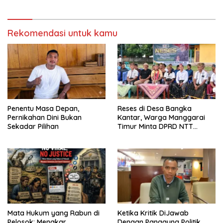
Rekomendasi untuk kamu
Penentu Masa Depan,
Reses di Desa Bangka
Pernikahan Dini Bukan
Kantar, Warga Manggarai
Sekadar Pilihan
Timur Minta DPRD NTT
Perjuangkan Pencabutan
Pergub Larangan Beli BBM
Bersubsidi Bagi Penunggak
Pajak
Mata Hukum yang Rabun di
Ketika Kritik DiJawab
Pelosok: Menakar
Dengan Panggung Politik