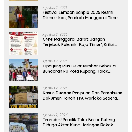
Agustus 2, 2026
Festival Lembah Sanpio 2026 Resmi
Diluncurkan, Pemkab Manggarai Timur
Kucurkan Rp100 Juta untuk Dukung
Generasi Berkarakter
Agustus 2, 2026
GMNI Manggarai Barat: Jangan
Terjebak Polemik ‘Raja Timur’, Kritisi
Kebijakan yang Berdampak bagi
Rakyat
Agustus 2, 2026
Cipayung Plus Gelar Mimbar Bebas di
Bundaran PU Kota Kupang, Tolak
Penyematan Gelar “Raja Timor” kepada
Jokowi
Agustus 2, 2026
Kasus Dugaan Penipuan Dan Pemalsuan
Dokumen Tanah TPA Warloka Segera
Masuk Tahap Gelar Perkara,
Penyelidikan Polres Manggarai Barat
Memasuki Fase Krusial
Agustus 2, 2026
Terendus! Pemilik Toko Besar Ruteng
Diduga Aktor Kunci Jaringan Rokok
Ilegal King Garet Di Flores