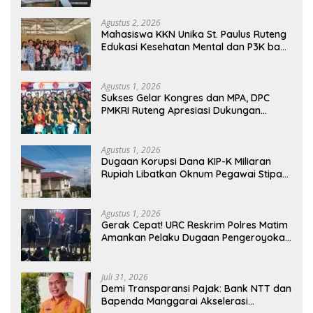
Agustus 2, 2026
Mahasiswa KKN Unika St. Paulus Ruteng
Edukasi Kesehatan Mental dan P3K bagi
OMK St. Imaculata Galong, Kota Komba
Utara
Agustus 1, 2026
Sukses Gelar Kongres dan MPA, DPC
PMKRI Ruteng Apresiasi Dukungan
Semua Pihak
Agustus 1, 2026
Dugaan Korupsi Dana KIP-K Miliaran
Rupiah Libatkan Oknum Pegawai Stipas
Santu Sirilus Ruteng
Agustus 1, 2026
Gerak Cepat! URC Reskrim Polres Matim
Amankan Pelaku Dugaan Pengeroyokan
Di Jawang Golo Kantar
Juli 31, 2026
​Demi Transparansi Pajak: Bank NTT dan
Bapenda Manggarai Akselerasi