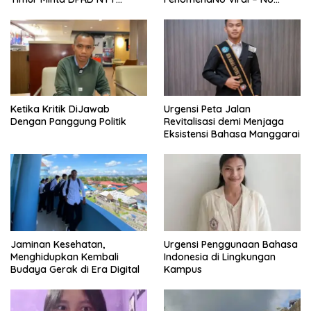
Perjuangkan Pencabutan
Justice dari Bumi Flobamora
Pergub Larangan Beli BBM
Bersubsidi Bagi Penunggak
Pajak
Ketika Kritik DiJawab
Urgensi Peta Jalan
Dengan Panggung Politik
Revitalisasi demi Menjaga
Eksistensi Bahasa Manggarai
Urgensi Penggunaan Bahasa
Jaminan Kesehatan,
Indonesia di Lingkungan
Menghidupkan Kembali
Kampus
Budaya Gerak di Era Digital