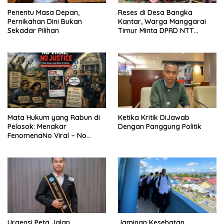
Penentu Masa Depan,
Reses di Desa Bangka
Pernikahan Dini Bukan
Kantar, Warga Manggarai
Sekadar Pilihan
Timur Minta DPRD NTT
Perjuangkan Pencabutan
Pergub Larangan Beli BBM
Bersubsidi Bagi Penunggak
Pajak
Mata Hukum yang Rabun di
Ketika Kritik DiJawab
Pelosok: Menakar
Dengan Panggung Politik
FenomenaNo Viral – No
Justice dari Bumi Flobamora
Urgensi Peta Jalan
Jaminan Kesehatan,