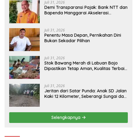
Juli 31, 2026
​Demi Transparansi Pajak: Bank NTT dan
Bapenda Manggarai Akselerasi
Pemasangan Tapping Box
Juli 31, 2026
Penentu Masa Depan, Pernikahan Dini
Bukan Sekadar Pilihan
Juli 31, 2026
Stok Bawang Merah di Labuan Bajo
Dipastikan Tetap Aman, Kualitas Terbaik
dan Harga Murah, Masyarakat Apresiasi
Peran Ninonk
Juli 31, 2026
Jeritan dari Satar Punda: Anak SD Jalan
Kaki 12 Kilometer, Seberangi Sungai dan
Hutan Demi Sekolah, Warga Desak
Bupati Manggarai Timur Bertindak
Selengkapnya