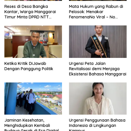
Reses di Desa Bangka
Mata Hukum yang Rabun di
Kantar, Warga Manggarai
Pelosok: Menakar
Timur Minta DPRD NTT
FenomenaNo Viral – No
Perjuangkan Pencabutan
Justice dari Bumi Flobamora
Pergub Larangan Beli BBM
Bersubsidi Bagi Penunggak
Pajak
Ketika Kritik DiJawab
Urgensi Peta Jalan
Dengan Panggung Politik
Revitalisasi demi Menjaga
Eksistensi Bahasa Manggarai
Urgensi Penggunaan Bahasa
Jaminan Kesehatan,
Indonesia di Lingkungan
Menghidupkan Kembali
Kampus
Budaya Gerak di Era Digital