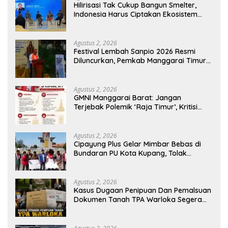
Hilirisasi Tak Cukup Bangun Smelter,
Indonesia Harus Ciptakan Ekosistem
Industri Berkelanjutan
Agustus 2, 2026
Festival Lembah Sanpio 2026 Resmi
Diluncurkan, Pemkab Manggarai Timur
Kucurkan Rp100 Juta untuk Dukung
Generasi Berkarakter
Agustus 2, 2026
GMNI Manggarai Barat: Jangan
Terjebak Polemik ‘Raja Timur’, Kritisi
Kebijakan yang Berdampak bagi
Rakyat
Agustus 2, 2026
Cipayung Plus Gelar Mimbar Bebas di
Bundaran PU Kota Kupang, Tolak
Penyematan Gelar “Raja Timor” kepada
Jokowi
Agustus 2, 2026
Kasus Dugaan Penipuan Dan Pemalsuan
Dokumen Tanah TPA Warloka Segera
Masuk Tahap Gelar Perkara,
Penyelidikan Polres Manggarai Barat
Memasuki Fase Krusial