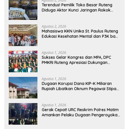
Agustus 2, 2026
Terendus! Pemilik Toko Besar Ruteng
Diduga Aktor Kunci Jaringan Rokok
Ilegal King Garet Di Flores
Agustus 2, 2026
Mahasiswa KKN Unika St. Paulus Ruteng
Edukasi Kesehatan Mental dan P3K bagi
OMK St. Imaculata Galong, Kota Komba
Utara
Agustus 1, 2026
Sukses Gelar Kongres dan MPA, DPC
PMKRI Ruteng Apresiasi Dukungan
Semua Pihak
Agustus 1, 2026
Dugaan Korupsi Dana KIP-K Miliaran
Rupiah Libatkan Oknum Pegawai Stipas
Santu Sirilus Ruteng
Agustus 1, 2026
Gerak Cepat! URC Reskrim Polres Matim
Amankan Pelaku Dugaan Pengeroyokan
Di Jawang Golo Kantar