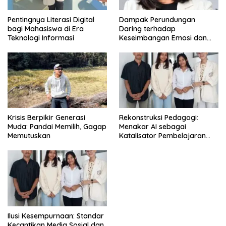
Pentingnya Literasi Digital
Dampak Perundungan
bagi Mahasiswa di Era
Daring terhadap
Teknologi Informasi
Keseimbangan Emosi dan
Kesehatan Mental Remaja
Krisis Berpikir Generasi
Rekonstruksi Pedagogi:
Muda: Pandai Memilih, Gagap
Menakar AI sebagai
Memutuskan
Katalisator Pembelajaran
Fleksibel
Ilusi Kesempurnaan: Standar
Kecantikan Media Sosial dan