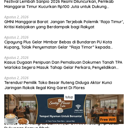
Festival Lembah Sanpio 2026 Resmi Diluncurkan, Pemkab
Manggarai Timur Kucurkan Rp100 Juta untuk Dukung
Generasi Berkarakter
Agustus 2, 2026
GMNI Manggarai Barat: Jangan Terjebak Polemik ‘Raja Timur’,
Kritisi Kebijakan yang Berdampak bagi Rakyat
Agustus 2, 2026
Cipayung Plus Gelar Mimbar Bebas di Bundaran PU Kota
Kupang, Tolak Penyematan Gelar “Raja Timor” kepada
Jokowi
Agustus 2, 2026
Kasus Dugaan Penipuan Dan Pemalsuan Dokumen Tanah TPA
Warloka Segera Masuk Tahap Gelar Perkara, Penyelidikan
Polres Manggarai Barat Memasuki Fase Krusial
Agustus 2, 2026
Terendus! Pemilik Toko Besar Ruteng Diduga Aktor Kunci
Jaringan Rokok Ilegal King Garet Di Flores
tutup
Agustus 2, 2026
Mahasiswa KKN Unika St. Paulus Ruteng Edukasi Kesehatan
Mental dan P3K bagi OMK St. Imaculata Galong, Kota Komba
Utara
Agustus 1, 2026
Sukses Gelar Kongres dan MPA, DPC PMKRI Ruteng Apresiasi