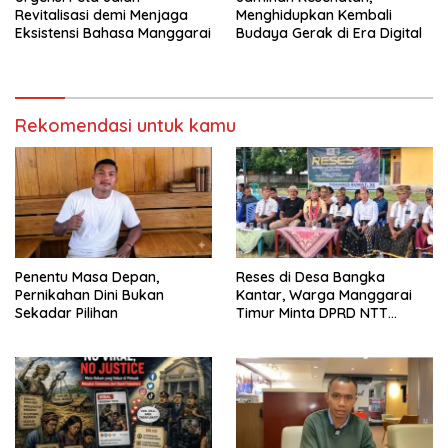
Revitalisasi demi Menjaga
Menghidupkan Kembali
Eksistensi Bahasa Manggarai
Budaya Gerak di Era Digital
Rekomendasi untuk kamu
Penentu Masa Depan,
Reses di Desa Bangka
Pernikahan Dini Bukan
Kantar, Warga Manggarai
Sekadar Pilihan
Timur Minta DPRD NTT
Perjuangkan Pencabutan
Pergub Larangan Beli BBM
Bersubsidi Bagi Penunggak
Pajak