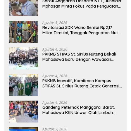
Soroti Anggaran Dasacita NTT, Junaidin
Mahasan Minta Fokus Pada Penguatan
Kompetensi Dasar Peserta Didik
Agustus 5, 2026
Revitalisasi SDK Wano Senilai Rp2,17
Miliar Dimulai, Tonggak Penguatan Mutu
Pendidikan di Manggarai Timur
Agustus 4, 2026
PKKMB STIPAS St. Sirilus Ruteng Bekali
Mahasiswa Baru dengan Wawasan
Akademik dan Jiwa Organisasi
Agustus 4, 2026
PKKMB Inovatif, Komitmen Kampus
STIPAS St. Sirilus Ruteng Cetak Generasi
Cerdas dan Berkarakter
Agustus 4, 2026
Gandeng Peternak Manggarai Barat,
Mahasiswa KKN Unwar Olah Limbah
Jerami Jadi Pakan Fermentasi
Agustus 3, 2026