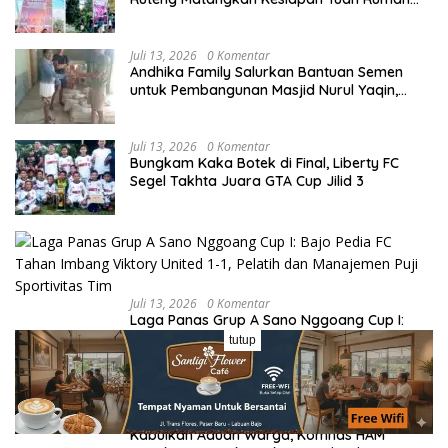
Kongres dan MPA Nasional
Juli 13, 2026
0 Komentar
Andhika Family Salurkan Bantuan Semen
untuk Pembangunan Masjid Nurul Yaqin,
Wujud Nyata Kepedulian terhadap Rumah
Ibadah
Juli 13, 2026
0 Komentar
Bungkam Kaka Botek di Final, Liberty FC
Segel Takhta Juara GTA Cup Jilid 3
Juli 13, 2026
0 Komentar
Laga Panas Grup A Sano Nggoang Cup I:
Bajo Pedia FC Tahan Imbang Viktory United
tutup
1-1, Pelatih dan Manajemen Puji Sportivitas
Tim
Juli 13, 2026
0 Komentar
Kabulkan Aduan Warga, Komnas HAM