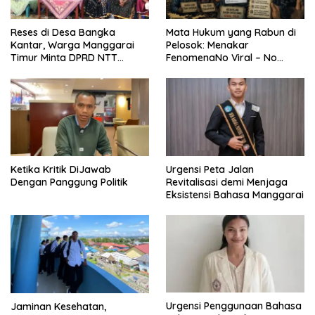
Reses di Desa Bangka
Mata Hukum yang Rabun di
Kantar, Warga Manggarai
Pelosok: Menakar
Timur Minta DPRD NTT
FenomenaNo Viral – No
Perjuangkan Pencabutan
Justice dari Bumi Flobamora
Pergub Larangan Beli BBM
Bersubsidi Bagi Penunggak
Pajak
Ketika Kritik DiJawab
Urgensi Peta Jalan
Dengan Panggung Politik
Revitalisasi demi Menjaga
Eksistensi Bahasa Manggarai
Urgensi Penggunaan Bahasa
Jaminan Kesehatan,