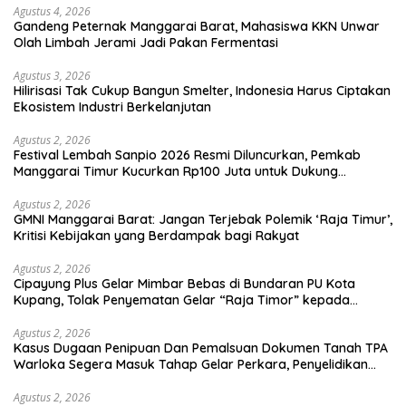
Agustus 4, 2026
Gandeng Peternak Manggarai Barat, Mahasiswa KKN Unwar
Olah Limbah Jerami Jadi Pakan Fermentasi
Agustus 3, 2026
Hilirisasi Tak Cukup Bangun Smelter, Indonesia Harus Ciptakan
Ekosistem Industri Berkelanjutan
Agustus 2, 2026
Festival Lembah Sanpio 2026 Resmi Diluncurkan, Pemkab
Manggarai Timur Kucurkan Rp100 Juta untuk Dukung
Generasi Berkarakter
Agustus 2, 2026
GMNI Manggarai Barat: Jangan Terjebak Polemik ‘Raja Timur’,
Kritisi Kebijakan yang Berdampak bagi Rakyat
Agustus 2, 2026
Cipayung Plus Gelar Mimbar Bebas di Bundaran PU Kota
Kupang, Tolak Penyematan Gelar “Raja Timor” kepada
Jokowi
Agustus 2, 2026
Kasus Dugaan Penipuan Dan Pemalsuan Dokumen Tanah TPA
Warloka Segera Masuk Tahap Gelar Perkara, Penyelidikan
Polres Manggarai Barat Memasuki Fase Krusial
Agustus 2, 2026