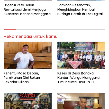
Urgensi Peta Jalan
Jaminan Kesehatan,
Revitalisasi demi Menjaga
Menghidupkan Kembali
Eksistensi Bahasa Manggarai
Budaya Gerak di Era Digital
Rekomendasi untuk kamu
Penentu Masa Depan,
Reses di Desa Bangka
Pernikahan Dini Bukan
Kantar, Warga Manggarai
Sekadar Pilihan
Timur Minta DPRD NTT
Perjuangkan Pencabutan
Pergub Larangan Beli BBM
Bersubsidi Bagi Penunggak
Pajak