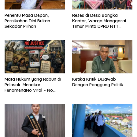
Penentu Masa Depan,
Reses di Desa Bangka
Pernikahan Dini Bukan
Kantar, Warga Manggarai
Sekadar Pilihan
Timur Minta DPRD NTT
Perjuangkan Pencabutan
Pergub Larangan Beli BBM
Bersubsidi Bagi Penunggak
Pajak
Mata Hukum yang Rabun di
Ketika Kritik DiJawab
Pelosok: Menakar
Dengan Panggung Politik
FenomenaNo Viral – No
Justice dari Bumi Flobamora