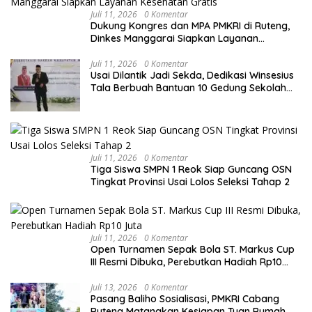
Juli 11, 2026
0 Komentar
Dukung Kongres dan MPA PMKRI di Ruteng,
Dinkes Manggarai Siapkan Layanan
Kesehatan Gratis
Juli 11, 2026
0 Komentar
Usai Dilantik Jadi Sekda, Dedikasi Winsesius
Tala Berbuah Bantuan 10 Gedung Sekolah
dari Astra
Juli 11, 2026
0 Komentar
Tiga Siswa SMPN 1 Reok Siap Guncang OSN
Tingkat Provinsi Usai Lolos Seleksi Tahap 2
Juli 11, 2026
0 Komentar
Open Turnamen Sepak Bola ST. Markus Cup
III Resmi Dibuka, Perebutkan Hadiah Rp10
Juta
Juli 13, 2026
0 Komentar
Pasang Baliho Sosialisasi, PMKRI Cabang
Ruteng Matangkan Kesiapan Tuan Rumah