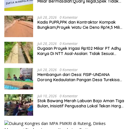
Miliar Bermasalah:Quary Ilegal,Spek Tidak
Sesuai,Lab Tidak Terakreditasi
Juli 28, 2026
0 Komentar
Kadis PUPR,PPK dan Kontraktor Kompak
Bungkam,Proyek Watu Cie Deno Rp14,5 Miliar
Terus Jadi Sorotan
Juli 28, 2026
0 Komentar
Dugaan Proyek Irigasi Rp102 Miliar PT Adhy
Karya Di NTT Asal-Asalan: Tidak Sesuai
Spek,Diduga Dibackup APH
Juli 28, 2026
0 Komentar
Membangun dari Desa: FISIP-UNDANA
Dorong Kedaulatan Pangan Desa Turekisa
melalui Rekayasa Model Berbasis Modal
Sosial
Juli 10, 2026
0 Komentar
Stok Bawang Merah Labuan Bajo Aman Tiga
Bulan, Inisiatif Pengusaha Lokal Tekan Harga
dan Buka Lapangan Kerja