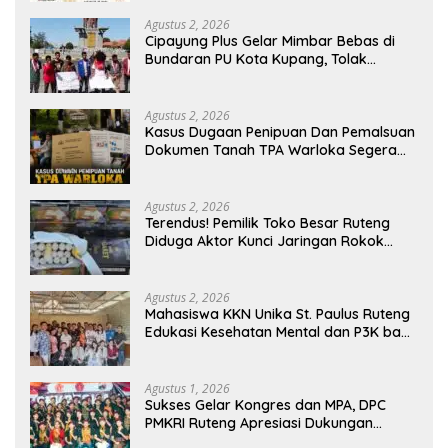
Rakyat
Agustus 2, 2026
Cipayung Plus Gelar Mimbar Bebas di
Bundaran PU Kota Kupang, Tolak
Penyematan Gelar “Raja Timor” kepada
Jokowi
Agustus 2, 2026
Kasus Dugaan Penipuan Dan Pemalsuan
Dokumen Tanah TPA Warloka Segera
Masuk Tahap Gelar Perkara,
Penyelidikan Polres Manggarai Barat
Memasuki Fase Krusial
Agustus 2, 2026
Terendus! Pemilik Toko Besar Ruteng
Diduga Aktor Kunci Jaringan Rokok
Ilegal King Garet Di Flores
Agustus 2, 2026
Mahasiswa KKN Unika St. Paulus Ruteng
Edukasi Kesehatan Mental dan P3K bagi
OMK St. Imaculata Galong, Kota Komba
Utara
Agustus 1, 2026
Sukses Gelar Kongres dan MPA, DPC
PMKRI Ruteng Apresiasi Dukungan
Semua Pihak