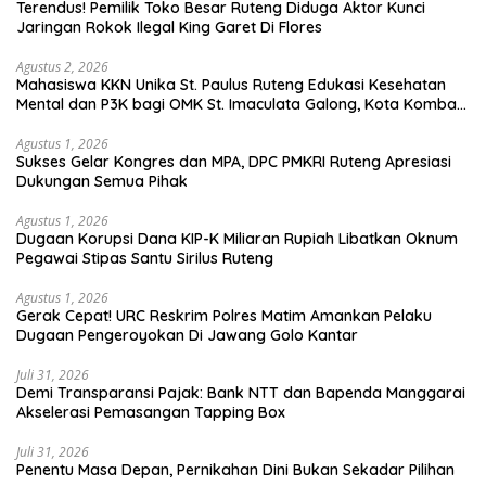
Terendus! Pemilik Toko Besar Ruteng Diduga Aktor Kunci
Jaringan Rokok Ilegal King Garet Di Flores
Agustus 2, 2026
Mahasiswa KKN Unika St. Paulus Ruteng Edukasi Kesehatan
Mental dan P3K bagi OMK St. Imaculata Galong, Kota Komba
Utara
Agustus 1, 2026
Sukses Gelar Kongres dan MPA, DPC PMKRI Ruteng Apresiasi
Dukungan Semua Pihak
Agustus 1, 2026
Dugaan Korupsi Dana KIP-K Miliaran Rupiah Libatkan Oknum
Pegawai Stipas Santu Sirilus Ruteng
Agustus 1, 2026
Gerak Cepat! URC Reskrim Polres Matim Amankan Pelaku
Dugaan Pengeroyokan Di Jawang Golo Kantar
Juli 31, 2026
​Demi Transparansi Pajak: Bank NTT dan Bapenda Manggarai
Akselerasi Pemasangan Tapping Box
Juli 31, 2026
Penentu Masa Depan, Pernikahan Dini Bukan Sekadar Pilihan