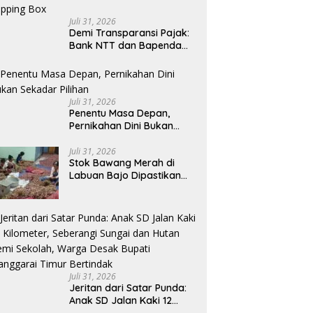
Juli 31, 2026
​Demi Transparansi Pajak:
Bank NTT dan Bapenda
Manggarai Akselerasi
Pemasangan Tapping Box
Juli 31, 2026
Penentu Masa Depan,
Pernikahan Dini Bukan
Sekadar Pilihan
Juli 31, 2026
Stok Bawang Merah di
Labuan Bajo Dipastikan
Tetap Aman, Kualitas
Terbaik dan Harga Murah,
Masyarakat Apresiasi
Peran Ninonk
Juli 31, 2026
Jeritan dari Satar Punda:
Anak SD Jalan Kaki 12