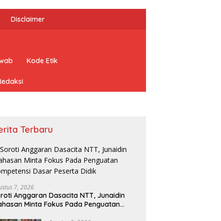
Disclaimer
awab
Kode Etik
Redaksi
erita Terbaru
ustus 7, 2026
roti Anggaran Dasacita NTT, Junaidin
hasan Minta Fokus Pada Penguatan
mpetensi Dasar Peserta Didik