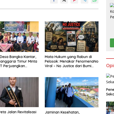
 Desa Bangka Kantar,
Mata Hukum yang Rabun di
anggarai Timur Minta
Pelosok: Menakar FenomenaNo
Opi
T Perjuangkan
Viral – No Justice dari Bumi
tan Pergub Larangan
Flobamora
 Bersubsidi Bagi
ak Pajak
Pene
Seka
eta Jalan Revitalisasi
Jaminan Kesehatan,