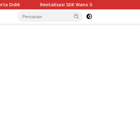
alisasi SDK Wano Senilai Rp2,17 Miliar Dimulai, Tonggak Pengu