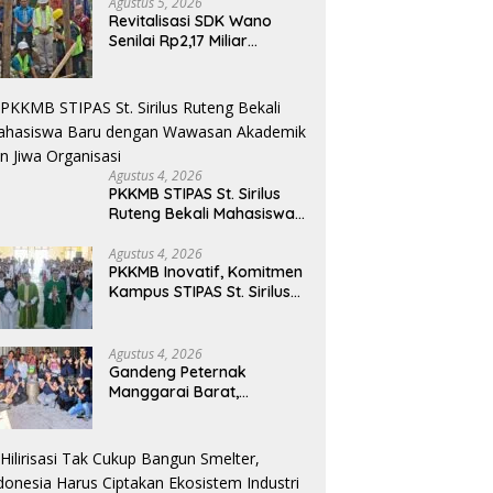
Agustus 5, 2026
Revitalisasi SDK Wano
Senilai Rp2,17 Miliar
Dimulai, Tonggak
Penguatan Mutu
Pendidikan di Manggarai
Timur
Agustus 4, 2026
PKKMB STIPAS St. Sirilus
Ruteng Bekali Mahasiswa
Baru dengan Wawasan
Akademik dan Jiwa
Agustus 4, 2026
PKKMB Inovatif, Komitmen
Organisasi
Kampus STIPAS St. Sirilus
Ruteng Cetak Generasi
Cerdas dan Berkarakter
Agustus 4, 2026
Gandeng Peternak
Manggarai Barat,
Mahasiswa KKN Unwar
Olah Limbah Jerami Jadi
Pakan Fermentasi