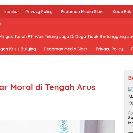
Indeks
Privacy Policy
Pedoman Media Siber
Kode Etik
s
 Minyak Tanah PT. Wae Telang Jaya Di Duga Tidak Bertanggung J
h Krisis Bullying
Pedoman Media Siber
Privacy Policy
B
ar Moral di Tengah Arus
Ag
So
Ma
Ko