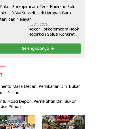
Kilometer, Seberangi
Sungai dan Hutan Demi
Sekolah, Warga Desak
Bupati Manggarai Timur
Bertindak
Juli 31, 2026
Rakor Forkopimcam Reok
Hadirkan Solusi Konkret
BBM Subsidi, Jadi Harapan
Baru Petani dan Nelayan
Selengkapnya
ni
ntu Masa Depan, Pernikahan Dini Bukan
dar Pilihan