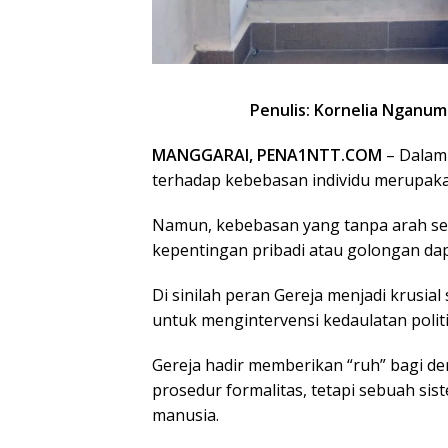
Penulis: Kornelia Nganum 
MANGGARAI, PENA1NTT.COM
– Dalam 
terhadap kebebasan individu merupaka
Namun, kebebasan yang tanpa arah seri
kepentingan pribadi atau golongan da
Di sinilah peran Gereja menjadi krusia
untuk mengintervensi kedaulatan polit
Gereja hadir memberikan “ruh” bagi de
prosedur formalitas, tetapi sebuah 
manusia.