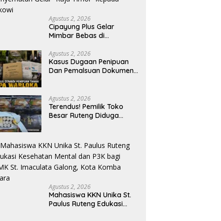
Agustus 2, 2026
Cipayung Plus Gelar
Mimbar Bebas di
Bundaran PU Kota
Kupang, Tolak
Agustus 2, 2026
Kasus Dugaan Penipuan
Penyematan Gelar “Raja
Dan Pemalsuan Dokumen
Timor” kepada Jokowi
Tanah TPA Warloka
Segera Masuk Tahap
Gelar Perkara,
Agustus 2, 2026
Penyelidikan Polres
Terendus! Pemilik Toko
Manggarai Barat
Besar Ruteng Diduga
Memasuki Fase Krusial
Aktor Kunci Jaringan
Rokok Ilegal King Garet Di
Flores
Agustus 2, 2026
Mahasiswa KKN Unika St.
Paulus Ruteng Edukasi
Kesehatan Mental dan P3K