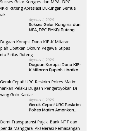
bagi OMK St. Imaculata
Galong, Kota Komba
Utara
Agustus 1, 2026
Sukses Gelar Kongres dan
MPA, DPC PMKRI Ruteng
Apresiasi Dukungan
Semua Pihak
Agustus 1, 2026
Dugaan Korupsi Dana KIP-
K Miliaran Rupiah Libatkan
Oknum Pegawai Stipas
Santu Sirilus Ruteng
Agustus 1, 2026
Gerak Cepat! URC Reskrim
Polres Matim Amankan
Pelaku Dugaan
Pengeroyokan Di Jawang
Golo Kantar