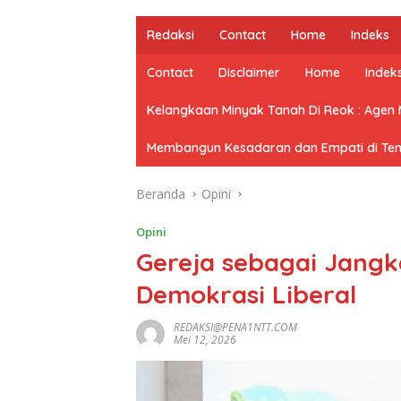
Redaksi
Contact
Home
Indeks
Contact
Disclaimer
Home
Indek
Kelangkaan Minyak Tanah Di Reok : Agen
Membangun Kesadaran dan Empati di Tenga
Beranda
Opini
Opini
Gereja sebagai Jangk
Demokrasi Liberal
REDAKSI@PENA1NTT.COM
Mei 12, 2026