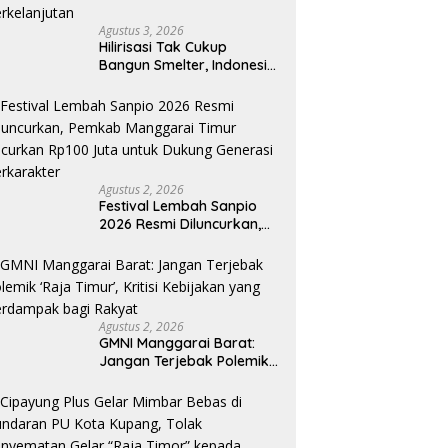
Agustus 3, 2026
Hilirisasi Tak Cukup
Bangun Smelter, Indonesia
Harus Ciptakan Ekosistem
Industri Berkelanjutan
Agustus 2, 2026
Festival Lembah Sanpio
2026 Resmi Diluncurkan,
Pemkab Manggarai Timur
Kucurkan Rp100 Juta
untuk Dukung Generasi
Berkarakter
Agustus 2, 2026
GMNI Manggarai Barat:
Jangan Terjebak Polemik
‘Raja Timur’, Kritisi
Kebijakan yang
Berdampak bagi Rakyat