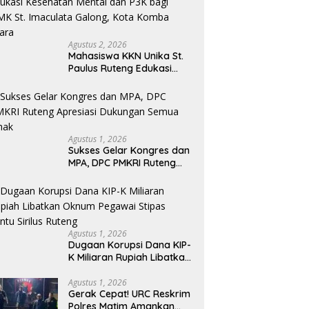
Agustus 2, 2026
Mahasiswa KKN Unika St.
Paulus Ruteng Edukasi
Kesehatan Mental dan P3K
bagi OMK St. Imaculata
Galong, Kota Komba
Utara
Agustus 1, 2026
Sukses Gelar Kongres dan
MPA, DPC PMKRI Ruteng
Apresiasi Dukungan
Semua Pihak
Agustus 1, 2026
Dugaan Korupsi Dana KIP-
K Miliaran Rupiah Libatkan
Oknum Pegawai Stipas
Santu Sirilus Ruteng
Agustus 1, 2026
Gerak Cepat! URC Reskrim
Polres Matim Amankan