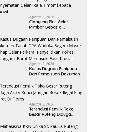
Agustus 2, 2026
Cipayung Plus Gelar
Mimbar Bebas di
Bundaran PU Kota
Kupang, Tolak
Penyematan Gelar “Raja
Timor” kepada Jokowi
Agustus 2, 2026
Kasus Dugaan Penipuan
Dan Pemalsuan Dokumen
Tanah TPA Warloka
Segera Masuk Tahap
Gelar Perkara,
Penyelidikan Polres
Manggarai Barat
Agustus 2, 2026
Memasuki Fase Krusial
Terendus! Pemilik Toko
Besar Ruteng Diduga
Aktor Kunci Jaringan
Rokok Ilegal King Garet Di
Flores