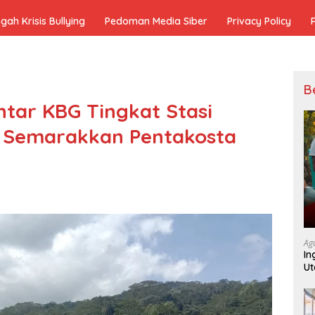
h Krisis Bullying
Pedoman Media Siber
Privacy Policy
B
ntar KBG Tingkat Stasi
, Semarakkan Pentakosta
Ag
In
Ut
K