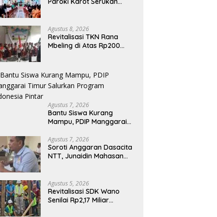
Paroki Karot Serukan
Kolaborasi dan
Pembenahan Ekosistem
Pendidikan
Agustus 8, 2026
Revitalisasi TKN Rana
Mbeling di Atas Rp200
Juta, Harapan Baru bagi
Generasi Kecil dan Warga
Desa
Agustus 7, 2026
Bantu Siswa Kurang
Mampu, PDIP Manggarai
Timur Salurkan Program
Indonesia Pintar
Agustus 7, 2026
Soroti Anggaran Dasacita
NTT, Junaidin Mahasan
Minta Fokus Pada
Penguatan Kompetensi
Dasar Peserta Didik
Agustus 5, 2026
Revitalisasi SDK Wano
Senilai Rp2,17 Miliar
Dimulai, Tonggak