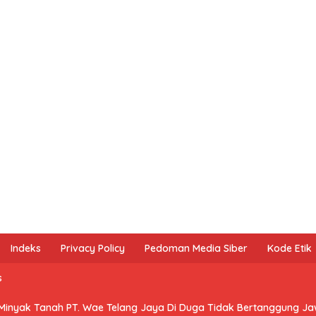
Indeks
Privacy Policy
Pedoman Media Siber
Kode Etik
s
 Minyak Tanah PT. Wae Telang Jaya Di Duga Tidak Bertanggung J